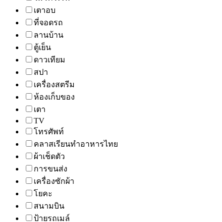
เตาอบ
ที่จอดรถ
ลานบ้าน
ตู้เย็น
ดาวเทียม
สปา
เครื่องสตรีม
ห้องเก็บของ
เตา
TV
โทรศัพท์
คลาสเรียนทำอาหารไทย
ผ้าเช็ดตัว
การขนส่ง
เครื่องซักผ้า
โยคะ
สนามบิน
ป้ายรถเมล์