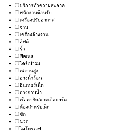
บริการทำความสะอาด
พนักงานต้อนรับ
เครื่องปรับอากาศ
จาน
เครื่องล้างจาน
ลิฟต์
รั้ว
ฟิตเนส
ไดร์เป่าผม
เพดานสูง
อ่างน้ำร้อน
อินเทอร์เน็ต
อ่างอาบน้ำ
เรือคายัค/พาดเดิลบอร์ด
ห้องสำหรับเด็ก
ซัก
นวด
ไมโครเวฟ