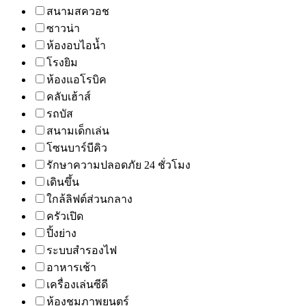
สนามสควอช
ซาวน่า
ห้องอบไอน้ำ
โรงยิม
ห้องแอโรบิค
คลับเฮ้าส์
รถบัส
สนามเด็กเล่น
โซนบาร์บีคิว
รักษาความปลอดภัย 24 ชั่วโมง
เดินขึ้น
ใกล้ลิฟต์ส่วนกลาง
ครัวเปิด
ปิ้งย่าง
ระบบสำรองไฟ
อาหารเช้า
เครื่องเล่นซีดี
ห้องชมภาพยนตร์