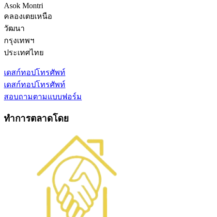
Asok Montri
คลองเตยเหนือ
วัฒนา
กรุงเทพฯ
ประเทศไทย
เดสก์ทอป
โทรศัพท์
เดสก์ทอป
โทรศัพท์
สอบถามตามแบบฟอร์ม
ทำการตลาดโดย