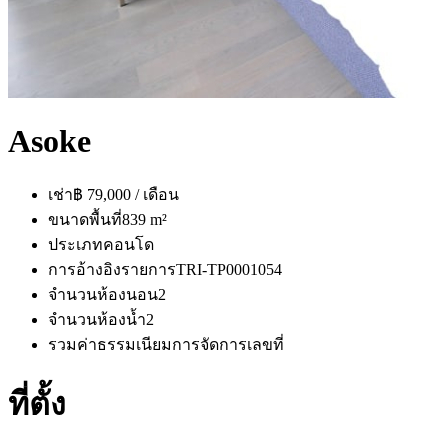
Asoke
เช่า
฿ 79,000 / เดือน
ขนาดพื้นที่
839 m²
ประเภท
คอนโด
การอ้างอิงรายการ
TRI-TP0001054
จำนวนห้องนอน
2
จำนวนห้องน้ำ
2
รวมค่าธรรมเนียมการจัดการ
เลขที่
ที่ตั้ง