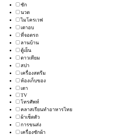
ซัก
นวด
ไมโครเวฟ
เตาอบ
ที่จอดรถ
ลานบ้าน
ตู้เย็น
ดาวเทียม
สปา
เครื่องสตรีม
ห้องเก็บของ
เตา
TV
โทรศัพท์
คลาสเรียนทำอาหารไทย
ผ้าเช็ดตัว
การขนส่ง
เครื่องซักผ้า