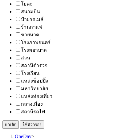
โยคะ
สนามบิน
ป้ายรถเมล์
ร้านกาแฟ
ชายหาด
โรงภาพยนตร์
โรงพยาบาล
สวน
สถานีตำรวจ
โรงเรียน
แหล่งช็อปปิ้ง
มหาวิทยาลัย
แหล่งท่องเที่ยว
กลางเมือง
สถานีรถไฟ
ยกเลิก
ใช้ตัวกรอง
OneDay
>