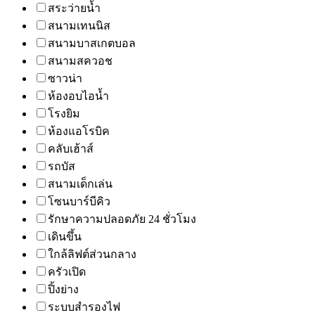
สระว่ายน้ำ
สนามเทนนิส
สนามบาสเกตบอล
สนามสควอช
ซาวน่า
ห้องอบไอน้ำ
โรงยิม
ห้องแอโรบิค
คลับเฮ้าส์
รถบัส
สนามเด็กเล่น
โซนบาร์บีคิว
รักษาความปลอดภัย 24 ชั่วโมง
เดินขึ้น
ใกล้ลิฟต์ส่วนกลาง
ครัวเปิด
ปิ้งย่าง
ระบบสำรองไฟ