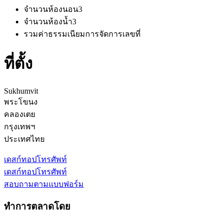
จำนวนห้องนอน
3
จำนวนห้องน้ำ
3
รวมค่าธรรมเนียมการจัดการ
เลขที่
ที่ตั้ง
Sukhumvit
พระโขนง
คลองเตย
กรุงเทพฯ
ประเทศไทย
เดสก์ทอป
โทรศัพท์
เดสก์ทอป
โทรศัพท์
สอบถามตามแบบฟอร์ม
ทำการตลาดโดย