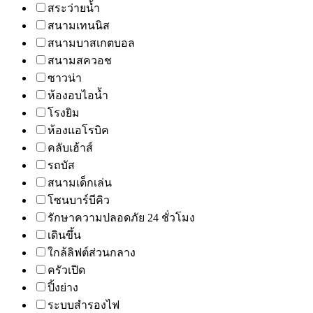
สระว่ายน้ำ
สนามเทนนิส
สนามบาสเกตบอล
สนามสควอช
ซาวน่า
ห้องอบไอน้ำ
โรงยิม
ห้องแอโรบิค
คลับเฮ้าส์
รถบัส
สนามเด็กเล่น
โซนบาร์บีคิว
รักษาความปลอดภัย 24 ชั่วโมง
เดินขึ้น
ใกล้ลิฟต์ส่วนกลาง
ครัวเปิด
ปิ้งย่าง
ระบบสำรองไฟ