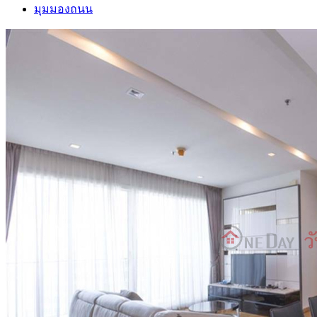
มุมมองถนน