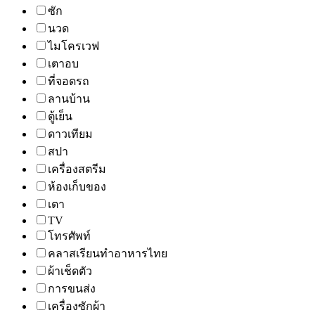
ซัก
นวด
ไมโครเวฟ
เตาอบ
ที่จอดรถ
ลานบ้าน
ตู้เย็น
ดาวเทียม
สปา
เครื่องสตรีม
ห้องเก็บของ
เตา
TV
โทรศัพท์
คลาสเรียนทำอาหารไทย
ผ้าเช็ดตัว
การขนส่ง
เครื่องซักผ้า