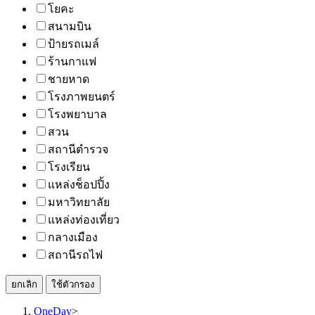
โยคะ
สนามบิน
ป้ายรถเมล์
ร้านกาแฟ
ชายหาด
โรงภาพยนตร์
โรงพยาบาล
สวน
สถานีตำรวจ
โรงเรียน
แหล่งช็อปปิ้ง
มหาวิทยาลัย
แหล่งท่องเที่ยว
กลางเมือง
สถานีรถไฟ
ยกเลิก
ใช้ตัวกรอง
OneDay
>