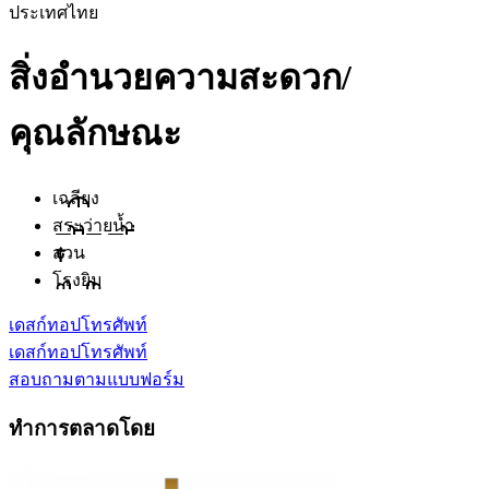
ประเทศไทย
สิ่งอำนวยความสะดวก/
คุณลักษณะ
เฉลียง
สระว่ายน้ำ
สวน
โรงยิม
เดสก์ทอป
โทรศัพท์
เดสก์ทอป
โทรศัพท์
สอบถามตามแบบฟอร์ม
ทำการตลาดโดย