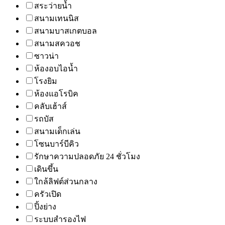
สระว่ายน้ำ
สนามเทนนิส
สนามบาสเกตบอล
สนามสควอช
ซาวน่า
ห้องอบไอน้ำ
โรงยิม
ห้องแอโรบิค
คลับเฮ้าส์
รถบัส
สนามเด็กเล่น
โซนบาร์บีคิว
รักษาความปลอดภัย 24 ชั่วโมง
เดินขึ้น
ใกล้ลิฟต์ส่วนกลาง
ครัวเปิด
ปิ้งย่าง
ระบบสำรองไฟ