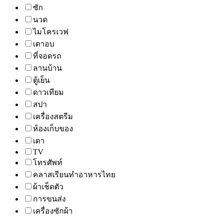
ซัก
นวด
ไมโครเวฟ
เตาอบ
ที่จอดรถ
ลานบ้าน
ตู้เย็น
ดาวเทียม
สปา
เครื่องสตรีม
ห้องเก็บของ
เตา
TV
โทรศัพท์
คลาสเรียนทำอาหารไทย
ผ้าเช็ดตัว
การขนส่ง
เครื่องซักผ้า