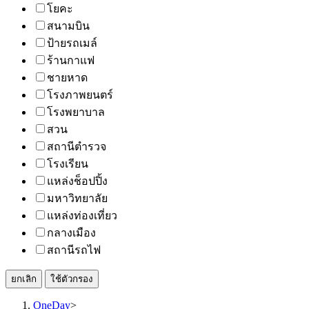
โยคะ
สนามบิน
ป้ายรถเมล์
ร้านกาแฟ
ชายหาด
โรงภาพยนตร์
โรงพยาบาล
สวน
สถานีตำรวจ
โรงเรียน
แหล่งช็อปปิ้ง
มหาวิทยาลัย
แหล่งท่องเที่ยว
กลางเมือง
สถานีรถไฟ
ยกเลิก
ใช้ตัวกรอง
OneDay
>