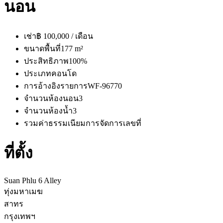
นอน
เช่า
฿ 100,000 / เดือน
ขนาดพื้นที่
177 m²
ประสิทธิภาพ
100%
ประเภท
คอนโด
การอ้างอิงรายการ
WF-96770
จำนวนห้องนอน
3
จำนวนห้องน้ำ
3
รวมค่าธรรมเนียมการจัดการ
เลขที่
ที่ตั้ง
Suan Phlu 6 Alley
ทุ่งมหาเมฆ
สาทร
กรุงเทพฯ