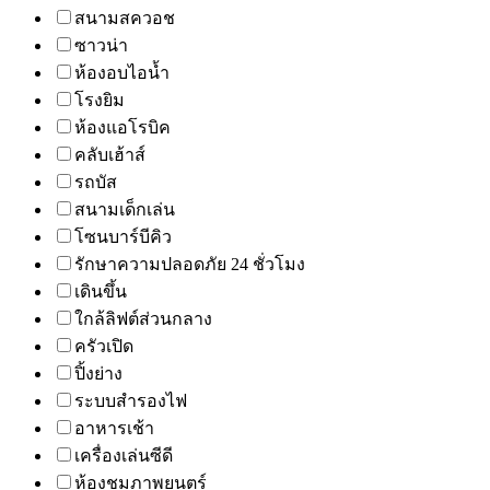
สนามสควอช
ซาวน่า
ห้องอบไอน้ำ
โรงยิม
ห้องแอโรบิค
คลับเฮ้าส์
รถบัส
สนามเด็กเล่น
โซนบาร์บีคิว
รักษาความปลอดภัย 24 ชั่วโมง
เดินขึ้น
ใกล้ลิฟต์ส่วนกลาง
ครัวเปิด
ปิ้งย่าง
ระบบสำรองไฟ
อาหารเช้า
เครื่องเล่นซีดี
ห้องชมภาพยนตร์