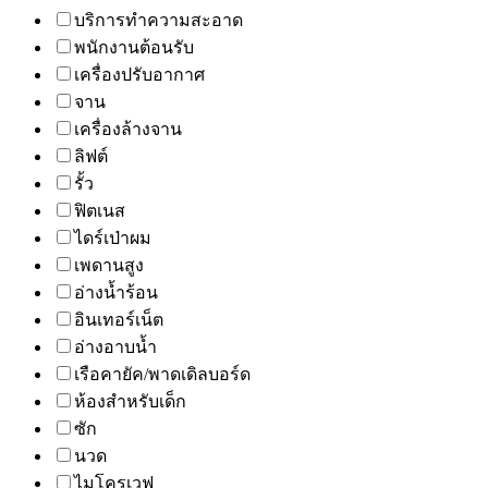
บริการทำความสะอาด
พนักงานต้อนรับ
เครื่องปรับอากาศ
จาน
เครื่องล้างจาน
ลิฟต์
รั้ว
ฟิตเนส
ไดร์เป่าผม
เพดานสูง
อ่างน้ำร้อน
อินเทอร์เน็ต
อ่างอาบน้ำ
เรือคายัค/พาดเดิลบอร์ด
ห้องสำหรับเด็ก
ซัก
นวด
ไมโครเวฟ