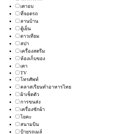
เตาอบ
ที่จอดรถ
ลานบ้าน
ตู้เย็น
ดาวเทียม
สปา
เครื่องสตรีม
ห้องเก็บของ
เตา
TV
โทรศัพท์
คลาสเรียนทำอาหารไทย
ผ้าเช็ดตัว
การขนส่ง
เครื่องซักผ้า
โยคะ
สนามบิน
ป้ายรถเมล์