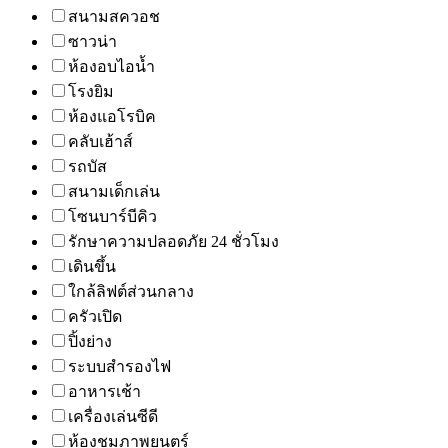
สนามสควอช
ซาวน่า
ห้องอบไอน้ำ
โรงยิม
ห้องแอโรบิค
คลับเฮ้าส์
รถบัส
สนามเด็กเล่น
โซนบาร์บีคิว
รักษาความปลอดภัย 24 ชั่วโมง
เดินขึ้น
ใกล้ลิฟต์ส่วนกลาง
ครัวเปิด
ปิ้งย่าง
ระบบสำรองไฟ
อาหารเช้า
เครื่องเล่นซีดี
ห้องชมภาพยนตร์