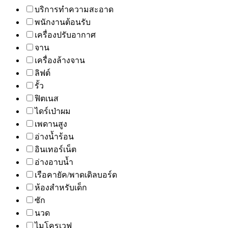
บริการทำความสะอาด
พนักงานต้อนรับ
เครื่องปรับอากาศ
จาน
เครื่องล้างจาน
ลิฟต์
รั้ว
ฟิตเนส
ไดร์เป่าผม
เพดานสูง
อ่างน้ำร้อน
อินเทอร์เน็ต
อ่างอาบน้ำ
เรือคายัค/พาดเดิลบอร์ด
ห้องสำหรับเด็ก
ซัก
นวด
ไมโครเวฟ