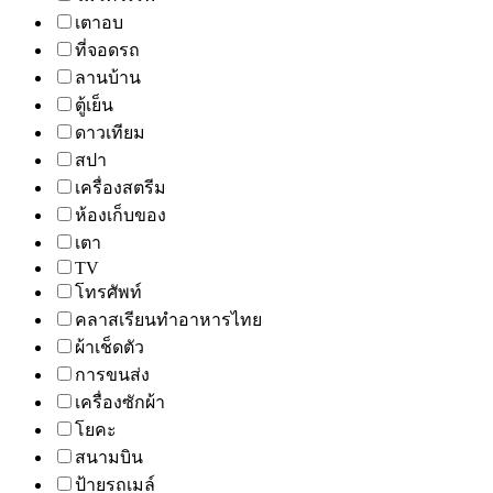
เตาอบ
ที่จอดรถ
ลานบ้าน
ตู้เย็น
ดาวเทียม
สปา
เครื่องสตรีม
ห้องเก็บของ
เตา
TV
โทรศัพท์
คลาสเรียนทำอาหารไทย
ผ้าเช็ดตัว
การขนส่ง
เครื่องซักผ้า
โยคะ
สนามบิน
ป้ายรถเมล์