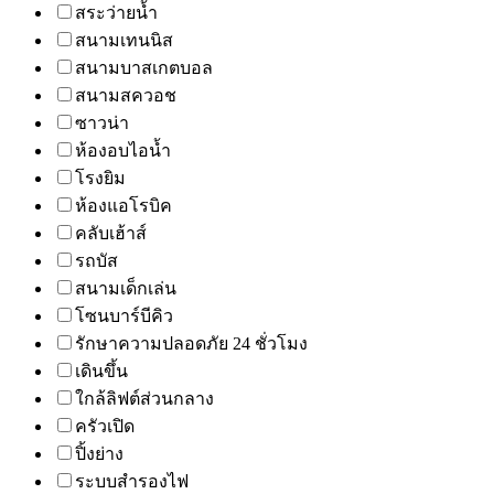
สระว่ายน้ำ
สนามเทนนิส
สนามบาสเกตบอล
สนามสควอช
ซาวน่า
ห้องอบไอน้ำ
โรงยิม
ห้องแอโรบิค
คลับเฮ้าส์
รถบัส
สนามเด็กเล่น
โซนบาร์บีคิว
รักษาความปลอดภัย 24 ชั่วโมง
เดินขึ้น
ใกล้ลิฟต์ส่วนกลาง
ครัวเปิด
ปิ้งย่าง
ระบบสำรองไฟ