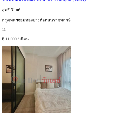
สุทธิ
31
m²
กรุงเทพฯ
จอมทอง
บางค้อ
ถนนราชพฤกษ์
1
1
฿ 11,000 / เดือน