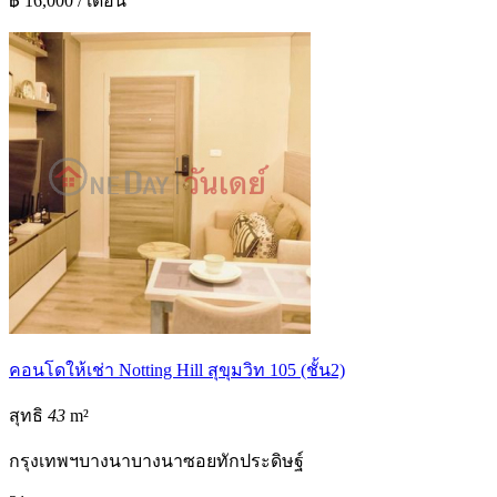
฿ 16,000 / เดือน
คอนโดให้เช่า Notting Hill สุขุมวิท 105 (ชั้น2)
สุทธิ
43
m²
กรุงเทพฯ
บางนา
บางนา
ซอยทักประดิษฐ์