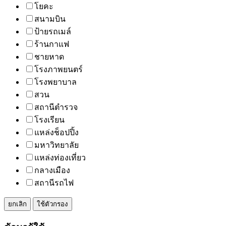
โยคะ
สนามบิน
ป้ายรถเมล์
ร้านกาแฟ
ชายหาด
โรงภาพยนตร์
โรงพยาบาล
สวน
สถานีตำรวจ
โรงเรียน
แหล่งช็อปปิ้ง
มหาวิทยาลัย
แหล่งท่องเที่ยว
กลางเมือง
สถานีรถไฟ
ยกเลิก
ใช้ตัวกรอง