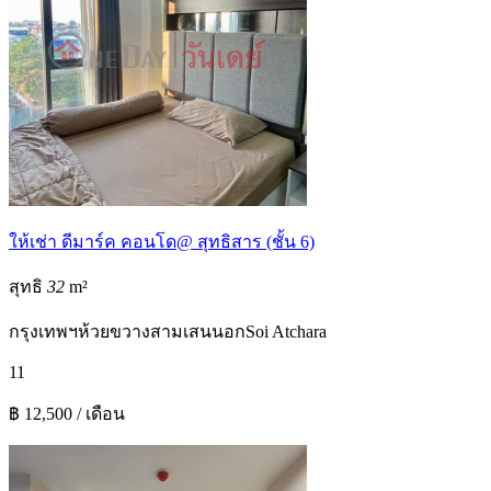
ให้เช่า ดีมาร์ค คอนโด@ สุทธิสาร (ชั้น 6)
สุทธิ
32
m²
กรุงเทพฯ
ห้วยขวาง
สามเสนนอก
Soi Atchara
1
1
฿ 12,500 / เดือน