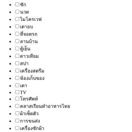
ซัก
นวด
ไมโครเวฟ
เตาอบ
ที่จอดรถ
ลานบ้าน
ตู้เย็น
ดาวเทียม
สปา
เครื่องสตรีม
ห้องเก็บของ
เตา
TV
โทรศัพท์
คลาสเรียนทำอาหารไทย
ผ้าเช็ดตัว
การขนส่ง
เครื่องซักผ้า