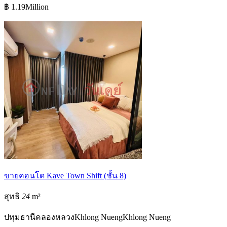
฿ 1.19Million
ขายคอนโด Kave Town Shift (ชั้น 8)
สุทธิ
24
m²
ปทุมธานี
คลองหลวง
Khlong Nueng
Khlong Nueng