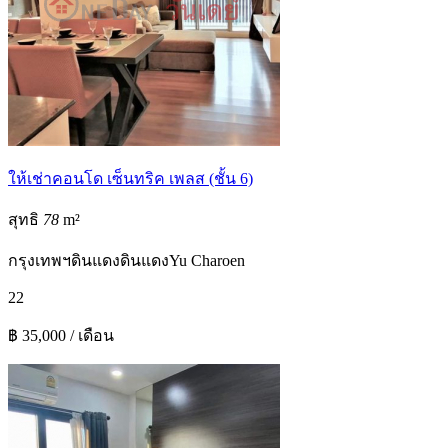
ให้เช่าคอนโด เซ็นทริค เพลส (ชั้น 6)
สุทธิ
78
m²
กรุงเทพฯ
ดินแดง
ดินแดง
Yu Charoen
2
2
฿ 35,000 / เดือน