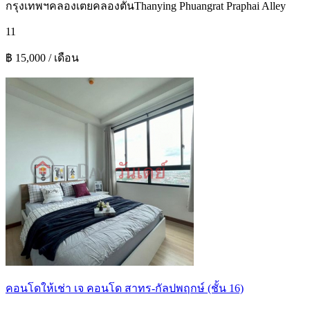
กรุงเทพฯ
คลองเตย
คลองตัน
Thanying Phuangrat Praphai Alley
1
1
฿ 15,000 / เดือน
คอนโดให้เช่า เจ คอนโด สาทร-กัลปพฤกษ์ (ชั้น 16)