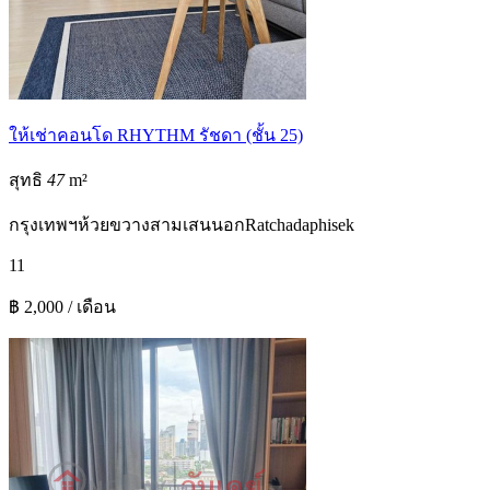
ให้เช่าคอนโด RHYTHM รัชดา (ชั้น 25)
สุทธิ
47
m²
กรุงเทพฯ
ห้วยขวาง
สามเสนนอก
Ratchadaphisek
1
1
฿ 2,000 / เดือน