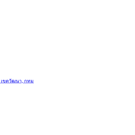
อ, เขตวัฒนา, กทม