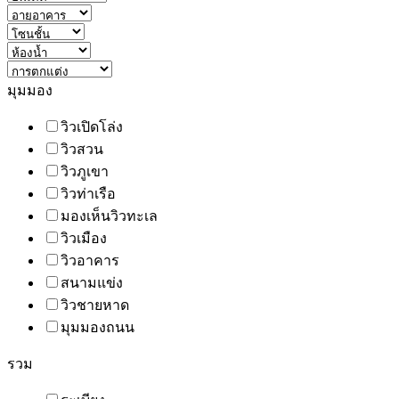
มุมมอง
วิวเปิดโล่ง
วิวสวน
วิวภูเขา
วิวท่าเรือ
มองเห็นวิวทะเล
วิวเมือง
วิวอาคาร
สนามแข่ง
วิวชายหาด
มุมมองถนน
รวม