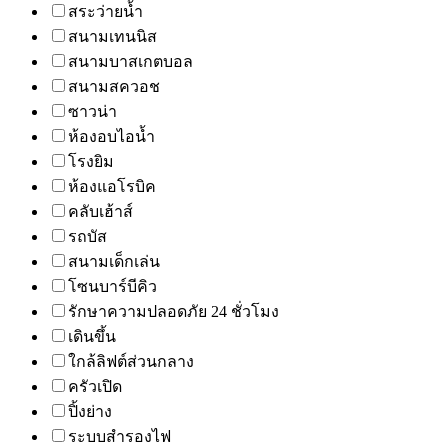
สระว่ายน้ำ
สนามเทนนิส
สนามบาสเกตบอล
สนามสควอช
ซาวน่า
ห้องอบไอน้ำ
โรงยิม
ห้องแอโรบิค
คลับเฮ้าส์
รถบัส
สนามเด็กเล่น
โซนบาร์บีคิว
รักษาความปลอดภัย 24 ชั่วโมง
เดินขึ้น
ใกล้ลิฟต์ส่วนกลาง
ครัวเปิด
ปิ้งย่าง
ระบบสำรองไฟ