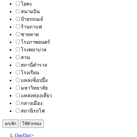
โยคะ
สนามบิน
ป้ายรถเมล์
ร้านกาแฟ
ชายหาด
โรงภาพยนตร์
โรงพยาบาล
สวน
สถานีตำรวจ
โรงเรียน
แหล่งช็อปปิ้ง
มหาวิทยาลัย
แหล่งท่องเที่ยว
กลางเมือง
สถานีรถไฟ
ยกเลิก
ใช้ตัวกรอง
OneDay
>