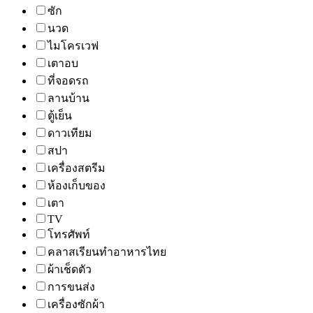
ซัก
นวด
ไมโครเวฟ
เตาอบ
ที่จอดรถ
ลานบ้าน
ตู้เย็น
ดาวเทียม
สปา
เครื่องสตรีม
ห้องเก็บของ
เตา
TV
โทรศัพท์
คลาสเรียนทำอาหารไทย
ผ้าเช็ดตัว
การขนส่ง
เครื่องซักผ้า