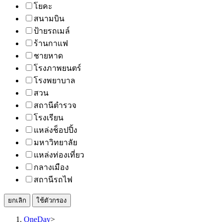
โยคะ
สนามบิน
ป้ายรถเมล์
ร้านกาแฟ
ชายหาด
โรงภาพยนตร์
โรงพยาบาล
สวน
สถานีตำรวจ
โรงเรียน
แหล่งช็อปปิ้ง
มหาวิทยาลัย
แหล่งท่องเที่ยว
กลางเมือง
สถานีรถไฟ
ยกเลิก
ใช้ตัวกรอง
OneDay
>