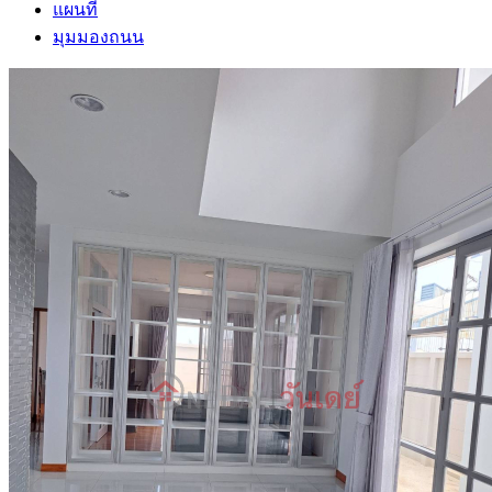
แผนที่
มุมมองถนน