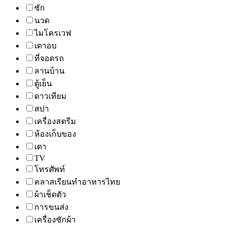
ซัก
นวด
ไมโครเวฟ
เตาอบ
ที่จอดรถ
ลานบ้าน
ตู้เย็น
ดาวเทียม
สปา
เครื่องสตรีม
ห้องเก็บของ
เตา
TV
โทรศัพท์
คลาสเรียนทำอาหารไทย
ผ้าเช็ดตัว
การขนส่ง
เครื่องซักผ้า