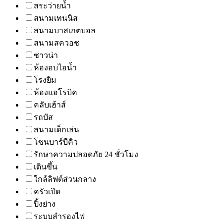
สระว่ายน้ำ
สนามเทนนิส
สนามบาสเกตบอล
สนามสควอช
ซาวน่า
ห้องอบไอน้ำ
โรงยิม
ห้องแอโรบิค
คลับเฮ้าส์
รถบัส
สนามเด็กเล่น
โซนบาร์บีคิว
รักษาความปลอดภัย 24 ชั่วโมง
เดินขึ้น
ใกล้ลิฟต์ส่วนกลาง
ครัวเปิด
ปิ้งย่าง
ระบบสำรองไฟ