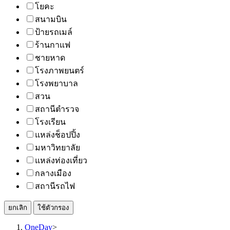
โยคะ
สนามบิน
ป้ายรถเมล์
ร้านกาแฟ
ชายหาด
โรงภาพยนตร์
โรงพยาบาล
สวน
สถานีตำรวจ
โรงเรียน
แหล่งช็อปปิ้ง
มหาวิทยาลัย
แหล่งท่องเที่ยว
กลางเมือง
สถานีรถไฟ
ยกเลิก
ใช้ตัวกรอง
OneDay
>