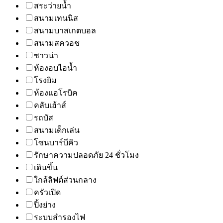
สระว่ายน้ำ
สนามเทนนิส
สนามบาสเกตบอล
สนามสควอช
ซาวน่า
ห้องอบไอน้ำ
โรงยิม
ห้องแอโรบิค
คลับเฮ้าส์
รถบัส
สนามเด็กเล่น
โซนบาร์บีคิว
รักษาความปลอดภัย 24 ชั่วโมง
เดินขึ้น
ใกล้ลิฟต์ส่วนกลาง
ครัวเปิด
ปิ้งย่าง
ระบบสำรองไฟ