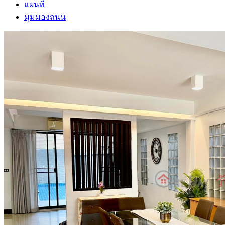
แผนที่
มุมมองถนน