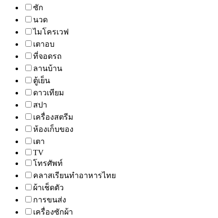
ซัก
นวด
ไมโครเวฟ
เตาอบ
ที่จอดรถ
ลานบ้าน
ตู้เย็น
ดาวเทียม
สปา
เครื่องสตรีม
ห้องเก็บของ
เตา
TV
โทรศัพท์
คลาสเรียนทำอาหารไทย
ผ้าเช็ดตัว
การขนส่ง
เครื่องซักผ้า