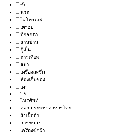
ซัก
นวด
ไมโครเวฟ
เตาอบ
ที่จอดรถ
ลานบ้าน
ตู้เย็น
ดาวเทียม
สปา
เครื่องสตรีม
ห้องเก็บของ
เตา
TV
โทรศัพท์
คลาสเรียนทำอาหารไทย
ผ้าเช็ดตัว
การขนส่ง
เครื่องซักผ้า