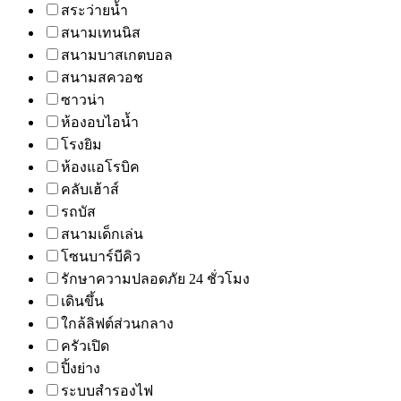
สระว่ายน้ำ
สนามเทนนิส
สนามบาสเกตบอล
สนามสควอช
ซาวน่า
ห้องอบไอน้ำ
โรงยิม
ห้องแอโรบิค
คลับเฮ้าส์
รถบัส
สนามเด็กเล่น
โซนบาร์บีคิว
รักษาความปลอดภัย 24 ชั่วโมง
เดินขึ้น
ใกล้ลิฟต์ส่วนกลาง
ครัวเปิด
ปิ้งย่าง
ระบบสำรองไฟ