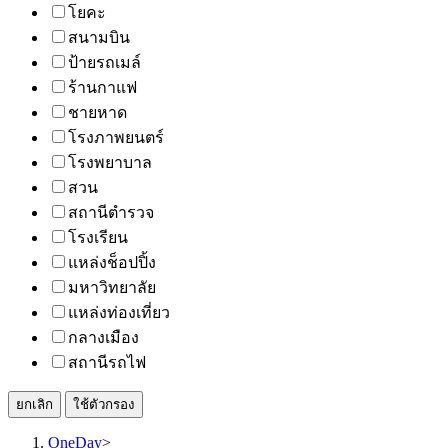
โยคะ
สนามบิน
ป้ายรถเมล์
ร้านกาแฟ
ชายหาด
โรงภาพยนตร์
โรงพยาบาล
สวน
สถานีตำรวจ
โรงเรียน
แหล่งช็อปปิ้ง
มหาวิทยาลัย
แหล่งท่องเที่ยว
กลางเมือง
สถานีรถไฟ
ยกเลิก
ใช้ตัวกรอง
OneDay
>