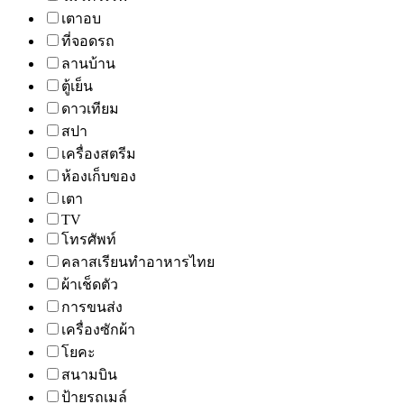
เตาอบ
ที่จอดรถ
ลานบ้าน
ตู้เย็น
ดาวเทียม
สปา
เครื่องสตรีม
ห้องเก็บของ
เตา
TV
โทรศัพท์
คลาสเรียนทำอาหารไทย
ผ้าเช็ดตัว
การขนส่ง
เครื่องซักผ้า
โยคะ
สนามบิน
ป้ายรถเมล์