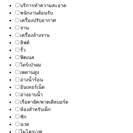
บริการทำความสะอาด
พนักงานต้อนรับ
เครื่องปรับอากาศ
จาน
เครื่องล้างจาน
ลิฟต์
รั้ว
ฟิตเนส
ไดร์เป่าผม
เพดานสูง
อ่างน้ำร้อน
อินเทอร์เน็ต
อ่างอาบน้ำ
เรือคายัค/พาดเดิลบอร์ด
ห้องสำหรับเด็ก
ซัก
นวด
ไมโครเวฟ