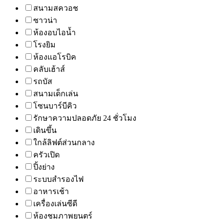
สนามสควอช
ซาวน่า
ห้องอบไอน้ำ
โรงยิม
ห้องแอโรบิค
คลับเฮ้าส์
รถบัส
สนามเด็กเล่น
โซนบาร์บีคิว
รักษาความปลอดภัย 24 ชั่วโมง
เดินขึ้น
ใกล้ลิฟต์ส่วนกลาง
ครัวเปิด
ปิ้งย่าง
ระบบสำรองไฟ
อาหารเช้า
เครื่องเล่นซีดี
ห้องชมภาพยนตร์