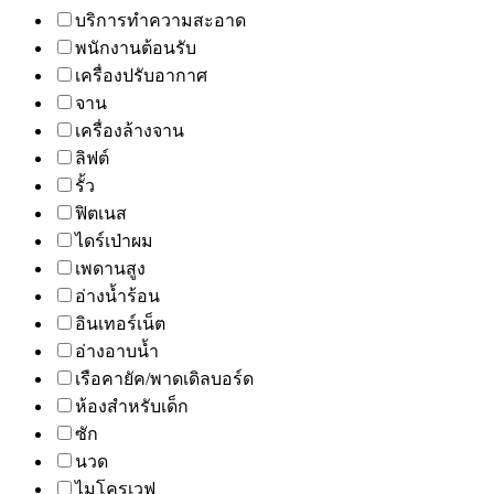
บริการทำความสะอาด
พนักงานต้อนรับ
เครื่องปรับอากาศ
จาน
เครื่องล้างจาน
ลิฟต์
รั้ว
ฟิตเนส
ไดร์เป่าผม
เพดานสูง
อ่างน้ำร้อน
อินเทอร์เน็ต
อ่างอาบน้ำ
เรือคายัค/พาดเดิลบอร์ด
ห้องสำหรับเด็ก
ซัก
นวด
ไมโครเวฟ