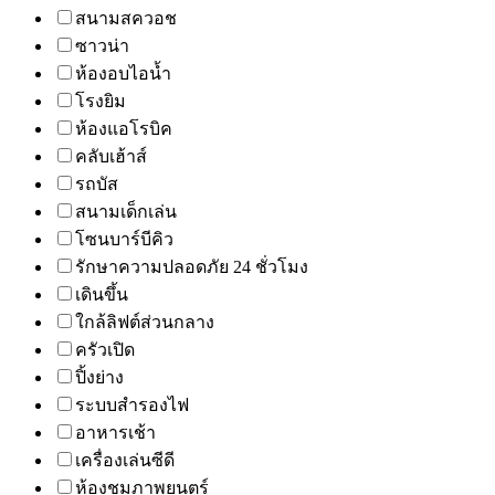
สนามสควอช
ซาวน่า
ห้องอบไอน้ำ
โรงยิม
ห้องแอโรบิค
คลับเฮ้าส์
รถบัส
สนามเด็กเล่น
โซนบาร์บีคิว
รักษาความปลอดภัย 24 ชั่วโมง
เดินขึ้น
ใกล้ลิฟต์ส่วนกลาง
ครัวเปิด
ปิ้งย่าง
ระบบสำรองไฟ
อาหารเช้า
เครื่องเล่นซีดี
ห้องชมภาพยนตร์