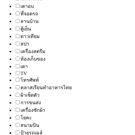
เตาอบ
ที่จอดรถ
ลานบ้าน
ตู้เย็น
ดาวเทียม
สปา
เครื่องสตรีม
ห้องเก็บของ
เตา
TV
โทรศัพท์
คลาสเรียนทำอาหารไทย
ผ้าเช็ดตัว
การขนส่ง
เครื่องซักผ้า
โยคะ
สนามบิน
ป้ายรถเมล์