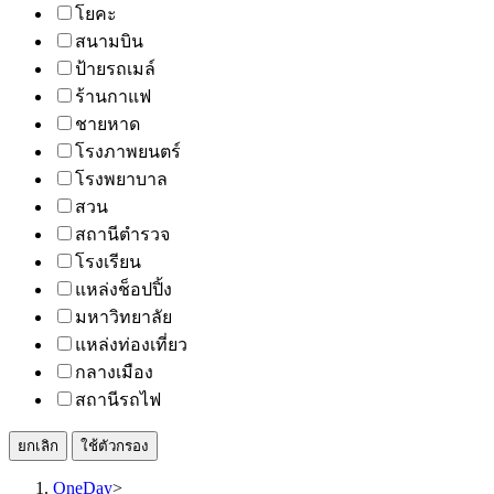
โยคะ
สนามบิน
ป้ายรถเมล์
ร้านกาแฟ
ชายหาด
โรงภาพยนตร์
โรงพยาบาล
สวน
สถานีตำรวจ
โรงเรียน
แหล่งช็อปปิ้ง
มหาวิทยาลัย
แหล่งท่องเที่ยว
กลางเมือง
สถานีรถไฟ
ยกเลิก
ใช้ตัวกรอง
OneDay
>