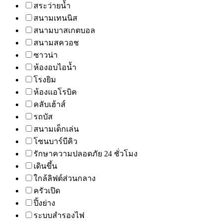
สระว่ายน้ำ
สนามเทนนิส
สนามบาสเกตบอล
สนามสควอช
ซาวน่า
ห้องอบไอน้ำ
โรงยิม
ห้องแอโรบิค
คลับเฮ้าส์
รถบัส
สนามเด็กเล่น
โซนบาร์บีคิว
รักษาความปลอดภัย 24 ชั่วโมง
เดินขึ้น
ใกล้ลิฟต์ส่วนกลาง
ครัวเปิด
ปิ้งย่าง
ระบบสำรองไฟ