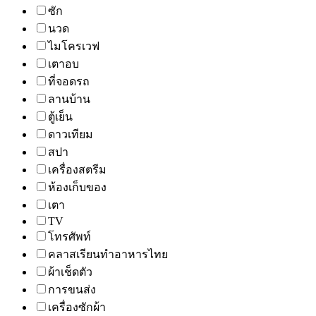
ซัก
นวด
ไมโครเวฟ
เตาอบ
ที่จอดรถ
ลานบ้าน
ตู้เย็น
ดาวเทียม
สปา
เครื่องสตรีม
ห้องเก็บของ
เตา
TV
โทรศัพท์
คลาสเรียนทำอาหารไทย
ผ้าเช็ดตัว
การขนส่ง
เครื่องซักผ้า