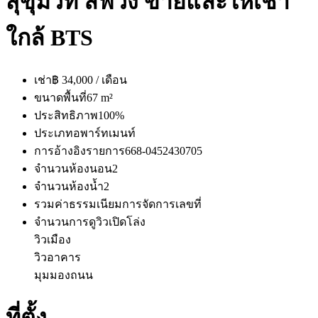
สุขุมวิท ลิฟวิ่ง ขายและให้เช่า
ใกล้ BTS
เช่า
฿ 34,000 / เดือน
ขนาดพื้นที่
67 m²
ประสิทธิภาพ
100%
ประเภท
อพาร์ทเมนท์
การอ้างอิงรายการ
668-0452430705
จำนวนห้องนอน
2
จำนวนห้องน้ำ
2
รวมค่าธรรมเนียมการจัดการ
เลขที่
จำนวนการดู
วิวเปิดโล่ง
วิวเมือง
วิวอาคาร
มุมมองถนน
ที่ตั้ง