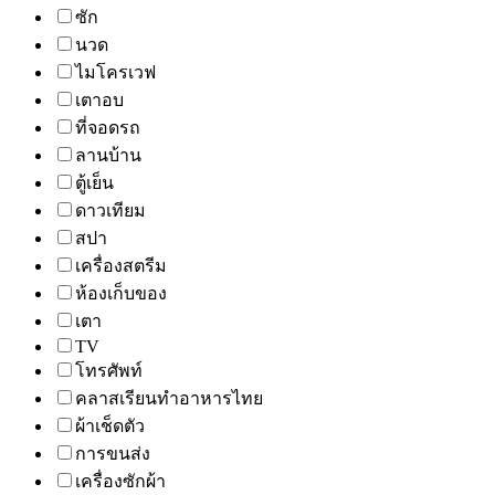
ซัก
นวด
ไมโครเวฟ
เตาอบ
ที่จอดรถ
ลานบ้าน
ตู้เย็น
ดาวเทียม
สปา
เครื่องสตรีม
ห้องเก็บของ
เตา
TV
โทรศัพท์
คลาสเรียนทำอาหารไทย
ผ้าเช็ดตัว
การขนส่ง
เครื่องซักผ้า