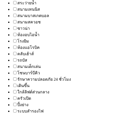
สระว่ายน้ำ
สนามเทนนิส
สนามบาสเกตบอล
สนามสควอช
ซาวน่า
ห้องอบไอน้ำ
โรงยิม
ห้องแอโรบิค
คลับเฮ้าส์
รถบัส
สนามเด็กเล่น
โซนบาร์บีคิว
รักษาความปลอดภัย 24 ชั่วโมง
เดินขึ้น
ใกล้ลิฟต์ส่วนกลาง
ครัวเปิด
ปิ้งย่าง
ระบบสำรองไฟ