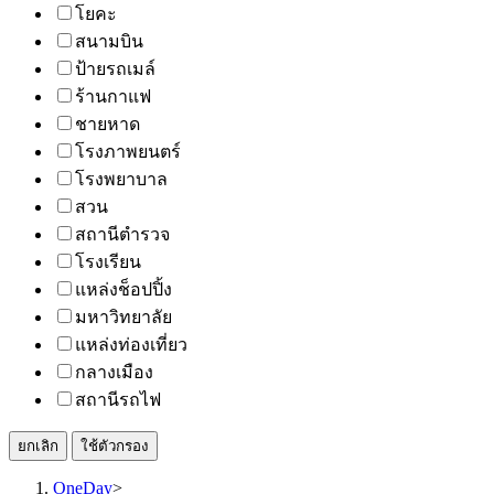
โยคะ
สนามบิน
ป้ายรถเมล์
ร้านกาแฟ
ชายหาด
โรงภาพยนตร์
โรงพยาบาล
สวน
สถานีตำรวจ
โรงเรียน
แหล่งช็อปปิ้ง
มหาวิทยาลัย
แหล่งท่องเที่ยว
กลางเมือง
สถานีรถไฟ
ยกเลิก
ใช้ตัวกรอง
OneDay
>