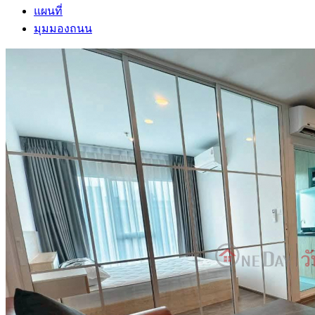
แผนที่
มุมมองถนน