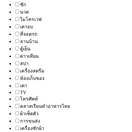
ซัก
นวด
ไมโครเวฟ
เตาอบ
ที่จอดรถ
ลานบ้าน
ตู้เย็น
ดาวเทียม
สปา
เครื่องสตรีม
ห้องเก็บของ
เตา
TV
โทรศัพท์
คลาสเรียนทำอาหารไทย
ผ้าเช็ดตัว
การขนส่ง
เครื่องซักผ้า