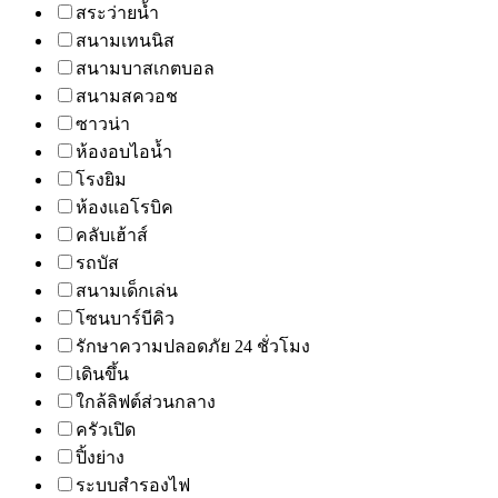
สระว่ายน้ำ
สนามเทนนิส
สนามบาสเกตบอล
สนามสควอช
ซาวน่า
ห้องอบไอน้ำ
โรงยิม
ห้องแอโรบิค
คลับเฮ้าส์
รถบัส
สนามเด็กเล่น
โซนบาร์บีคิว
รักษาความปลอดภัย 24 ชั่วโมง
เดินขึ้น
ใกล้ลิฟต์ส่วนกลาง
ครัวเปิด
ปิ้งย่าง
ระบบสำรองไฟ