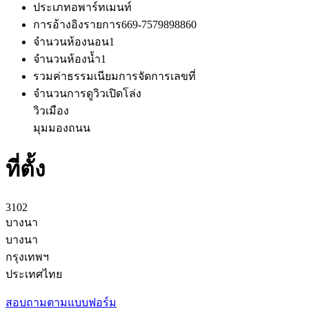
ประเภท
อพาร์ทเมนท์
การอ้างอิงรายการ
669-7579898860
จำนวนห้องนอน
1
จำนวนห้องน้ำ
1
รวมค่าธรรมเนียมการจัดการ
เลขที่
จำนวนการดู
วิวเปิดโล่ง
วิวเมือง
มุมมองถนน
ที่ตั้ง
3102
บางนา
บางนา
กรุงเทพฯ
ประเทศไทย
สอบถามตามแบบฟอร์ม