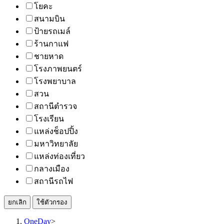
โยคะ
สนามบิน
ป้ายรถเมล์
ร้านกาแฟ
ชายหาด
โรงภาพยนตร์
โรงพยาบาล
สวน
สถานีตำรวจ
โรงเรียน
แหล่งช็อปปิ้ง
มหาวิทยาลัย
แหล่งท่องเที่ยว
กลางเมือง
สถานีรถไฟ
ยกเลิก
ใช้ตัวกรอง
OneDay
>