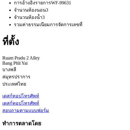
การอ้างอิงรายการ
WF-99631
จำนวนห้องนอน
3
จำนวนห้องน้ำ
3
รวมค่าธรรมเนียมการจัดการ
เลขที่
ที่ตั้ง
Ruam Pradu 2 Alley
Bang Phli Yai
บางพลี
สมุทรปราการ
ประเทศไทย
เดสก์ทอป
โทรศัพท์
เดสก์ทอป
โทรศัพท์
สอบถามตามแบบฟอร์ม
ทำการตลาดโดย