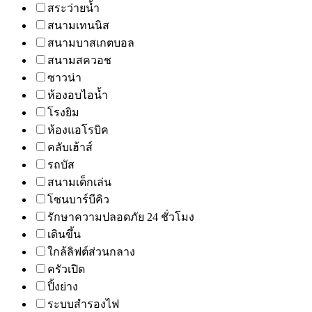
สระว่ายน้ำ
สนามเทนนิส
สนามบาสเกตบอล
สนามสควอช
ซาวน่า
ห้องอบไอน้ำ
โรงยิม
ห้องแอโรบิค
คลับเฮ้าส์
รถบัส
สนามเด็กเล่น
โซนบาร์บีคิว
รักษาความปลอดภัย 24 ชั่วโมง
เดินขึ้น
ใกล้ลิฟต์ส่วนกลาง
ครัวเปิด
ปิ้งย่าง
ระบบสำรองไฟ