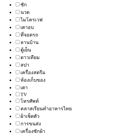
ซัก
นวด
ไมโครเวฟ
เตาอบ
ที่จอดรถ
ลานบ้าน
ตู้เย็น
ดาวเทียม
สปา
เครื่องสตรีม
ห้องเก็บของ
เตา
TV
โทรศัพท์
คลาสเรียนทำอาหารไทย
ผ้าเช็ดตัว
การขนส่ง
เครื่องซักผ้า