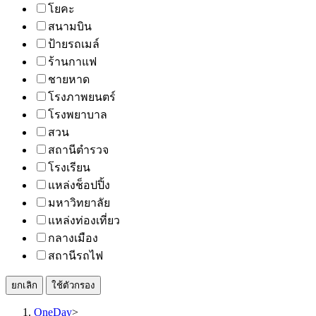
โยคะ
สนามบิน
ป้ายรถเมล์
ร้านกาแฟ
ชายหาด
โรงภาพยนตร์
โรงพยาบาล
สวน
สถานีตำรวจ
โรงเรียน
แหล่งช็อปปิ้ง
มหาวิทยาลัย
แหล่งท่องเที่ยว
กลางเมือง
สถานีรถไฟ
ยกเลิก
ใช้ตัวกรอง
OneDay
>