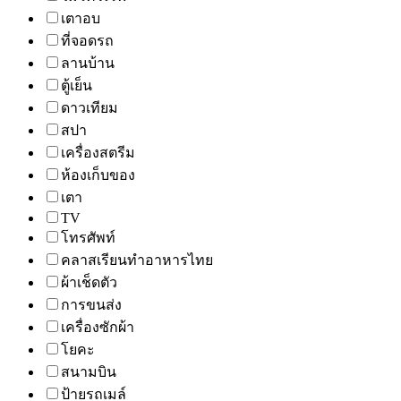
เตาอบ
ที่จอดรถ
ลานบ้าน
ตู้เย็น
ดาวเทียม
สปา
เครื่องสตรีม
ห้องเก็บของ
เตา
TV
โทรศัพท์
คลาสเรียนทำอาหารไทย
ผ้าเช็ดตัว
การขนส่ง
เครื่องซักผ้า
โยคะ
สนามบิน
ป้ายรถเมล์