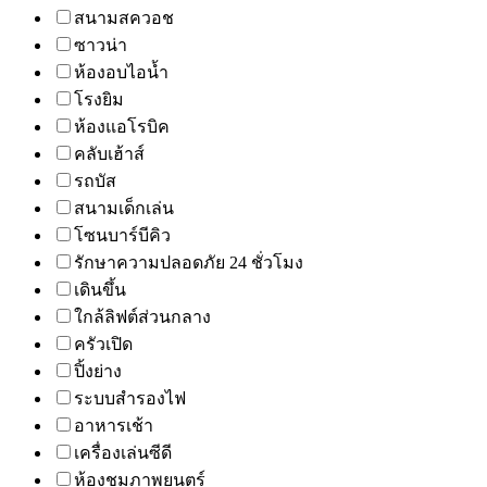
สนามสควอช
ซาวน่า
ห้องอบไอน้ำ
โรงยิม
ห้องแอโรบิค
คลับเฮ้าส์
รถบัส
สนามเด็กเล่น
โซนบาร์บีคิว
รักษาความปลอดภัย 24 ชั่วโมง
เดินขึ้น
ใกล้ลิฟต์ส่วนกลาง
ครัวเปิด
ปิ้งย่าง
ระบบสำรองไฟ
อาหารเช้า
เครื่องเล่นซีดี
ห้องชมภาพยนตร์