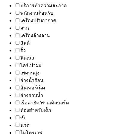
บริการทำความสะอาด
พนักงานต้อนรับ
เครื่องปรับอากาศ
จาน
เครื่องล้างจาน
ลิฟต์
รั้ว
ฟิตเนส
ไดร์เป่าผม
เพดานสูง
อ่างน้ำร้อน
อินเทอร์เน็ต
อ่างอาบน้ำ
เรือคายัค/พาดเดิลบอร์ด
ห้องสำหรับเด็ก
ซัก
นวด
ไมโครเวฟ