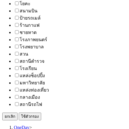
โยคะ
สนามบิน
ป้ายรถเมล์
ร้านกาแฟ
ชายหาด
โรงภาพยนตร์
โรงพยาบาล
สวน
สถานีตำรวจ
โรงเรียน
แหล่งช็อปปิ้ง
มหาวิทยาลัย
แหล่งท่องเที่ยว
กลางเมือง
สถานีรถไฟ
ยกเลิก
ใช้ตัวกรอง
OneDay
>