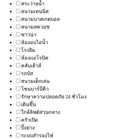
สระว่ายน้ำ
สนามเทนนิส
สนามบาสเกตบอล
สนามสควอช
ซาวน่า
ห้องอบไอน้ำ
โรงยิม
ห้องแอโรบิค
คลับเฮ้าส์
รถบัส
สนามเด็กเล่น
โซนบาร์บีคิว
รักษาความปลอดภัย 24 ชั่วโมง
เดินขึ้น
ใกล้ลิฟต์ส่วนกลาง
ครัวเปิด
ปิ้งย่าง
ระบบสำรองไฟ