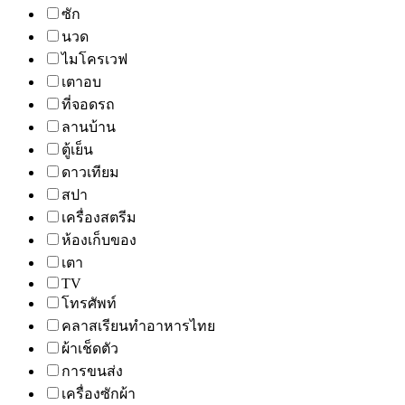
ซัก
นวด
ไมโครเวฟ
เตาอบ
ที่จอดรถ
ลานบ้าน
ตู้เย็น
ดาวเทียม
สปา
เครื่องสตรีม
ห้องเก็บของ
เตา
TV
โทรศัพท์
คลาสเรียนทำอาหารไทย
ผ้าเช็ดตัว
การขนส่ง
เครื่องซักผ้า