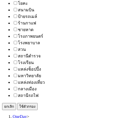
โยคะ
สนามบิน
ป้ายรถเมล์
ร้านกาแฟ
ชายหาด
โรงภาพยนตร์
โรงพยาบาล
สวน
สถานีตำรวจ
โรงเรียน
แหล่งช็อปปิ้ง
มหาวิทยาลัย
แหล่งท่องเที่ยว
กลางเมือง
สถานีรถไฟ
ยกเลิก
ใช้ตัวกรอง
OneDay
>