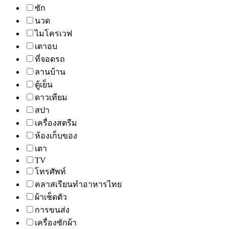
ซัก
นวด
ไมโครเวฟ
เตาอบ
ที่จอดรถ
ลานบ้าน
ตู้เย็น
ดาวเทียม
สปา
เครื่องสตรีม
ห้องเก็บของ
เตา
TV
โทรศัพท์
คลาสเรียนทำอาหารไทย
ผ้าเช็ดตัว
การขนส่ง
เครื่องซักผ้า