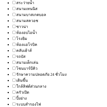
สระว่ายน้ำ
สนามเทนนิส
สนามบาสเกตบอล
สนามสควอช
ซาวน่า
ห้องอบไอน้ำ
โรงยิม
ห้องแอโรบิค
คลับเฮ้าส์
รถบัส
สนามเด็กเล่น
โซนบาร์บีคิว
รักษาความปลอดภัย 24 ชั่วโมง
เดินขึ้น
ใกล้ลิฟต์ส่วนกลาง
ครัวเปิด
ปิ้งย่าง
ระบบสำรองไฟ