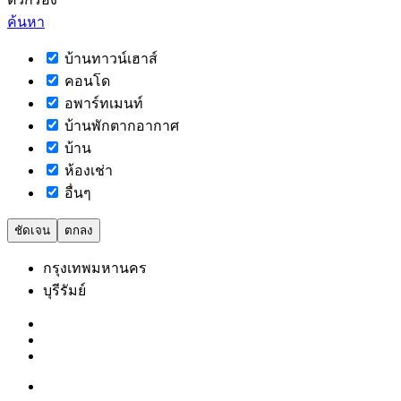
ค้นหา
บ้านทาวน์เฮาส์
คอนโด
อพาร์ทเมนท์
บ้านพักตากอากาศ
บ้าน
ห้องเช่า
อื่นๆ
ชัดเจน
ตกลง
กรุงเทพมหานคร
บุรีรัมย์