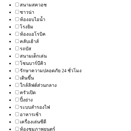
สนามสควอช
ซาวน่า
ห้องอบไอน้ำ
โรงยิม
ห้องแอโรบิค
คลับเฮ้าส์
รถบัส
สนามเด็กเล่น
โซนบาร์บีคิว
รักษาความปลอดภัย 24 ชั่วโมง
เดินขึ้น
ใกล้ลิฟต์ส่วนกลาง
ครัวเปิด
ปิ้งย่าง
ระบบสำรองไฟ
อาหารเช้า
เครื่องเล่นซีดี
ห้องชมภาพยนตร์