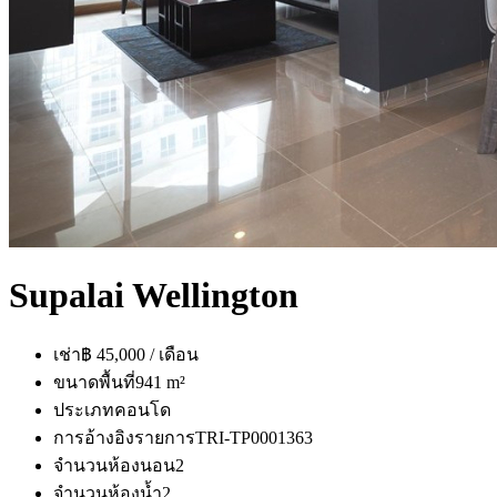
Supalai Wellington
เช่า
฿ 45,000 / เดือน
ขนาดพื้นที่
941 m²
ประเภท
คอนโด
การอ้างอิงรายการ
TRI-TP0001363
จำนวนห้องนอน
2
จำนวนห้องน้ำ
2