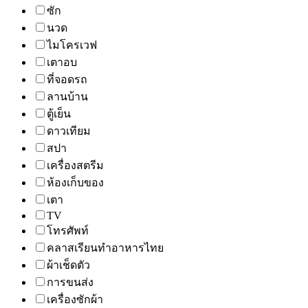
ซัก
นวด
ไมโครเวฟ
เตาอบ
ที่จอดรถ
ลานบ้าน
ตู้เย็น
ดาวเทียม
สปา
เครื่องสตรีม
ห้องเก็บของ
เตา
TV
โทรศัพท์
คลาสเรียนทำอาหารไทย
ผ้าเช็ดตัว
การขนส่ง
เครื่องซักผ้า