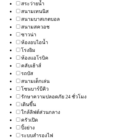
สระว่ายน้ำ
สนามเทนนิส
สนามบาสเกตบอล
สนามสควอช
ซาวน่า
ห้องอบไอน้ำ
โรงยิม
ห้องแอโรบิค
คลับเฮ้าส์
รถบัส
สนามเด็กเล่น
โซนบาร์บีคิว
รักษาความปลอดภัย 24 ชั่วโมง
เดินขึ้น
ใกล้ลิฟต์ส่วนกลาง
ครัวเปิด
ปิ้งย่าง
ระบบสำรองไฟ