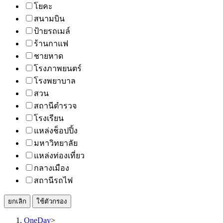
โยคะ
สนามบิน
ป้ายรถเมล์
ร้านกาแฟ
ชายหาด
โรงภาพยนตร์
โรงพยาบาล
สวน
สถานีตำรวจ
โรงเรียน
แหล่งช็อปปิ้ง
มหาวิทยาลัย
แหล่งท่องเที่ยว
กลางเมือง
สถานีรถไฟ
ยกเลิก
ใช้ตัวกรอง
OneDay
>