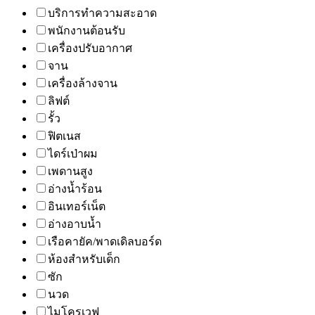
บริการทำความสะอาด
พนักงานต้อนรับ
เครื่องปรับอากาศ
จาน
เครื่องล้างจาน
ลิฟต์
รั้ว
ฟิตเนส
ไดร์เป่าผม
เพดานสูง
อ่างน้ำร้อน
อินเทอร์เน็ต
อ่างอาบน้ำ
เรือคายัค/พาดเดิลบอร์ด
ห้องสำหรับเด็ก
ซัก
นวด
ไมโครเวฟ