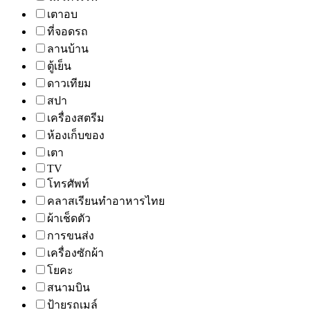
เตาอบ
ที่จอดรถ
ลานบ้าน
ตู้เย็น
ดาวเทียม
สปา
เครื่องสตรีม
ห้องเก็บของ
เตา
TV
โทรศัพท์
คลาสเรียนทำอาหารไทย
ผ้าเช็ดตัว
การขนส่ง
เครื่องซักผ้า
โยคะ
สนามบิน
ป้ายรถเมล์