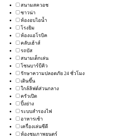
สนามสควอช
ซาวน่า
ห้องอบไอน้ำ
โรงยิม
ห้องแอโรบิค
คลับเฮ้าส์
รถบัส
สนามเด็กเล่น
โซนบาร์บีคิว
รักษาความปลอดภัย 24 ชั่วโมง
เดินขึ้น
ใกล้ลิฟต์ส่วนกลาง
ครัวเปิด
ปิ้งย่าง
ระบบสำรองไฟ
อาหารเช้า
เครื่องเล่นซีดี
ห้องชมภาพยนตร์