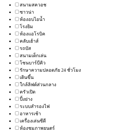
สนามสควอช
ซาวน่า
ห้องอบไอน้ำ
โรงยิม
ห้องแอโรบิค
คลับเฮ้าส์
รถบัส
สนามเด็กเล่น
โซนบาร์บีคิว
รักษาความปลอดภัย 24 ชั่วโมง
เดินขึ้น
ใกล้ลิฟต์ส่วนกลาง
ครัวเปิด
ปิ้งย่าง
ระบบสำรองไฟ
อาหารเช้า
เครื่องเล่นซีดี
ห้องชมภาพยนตร์