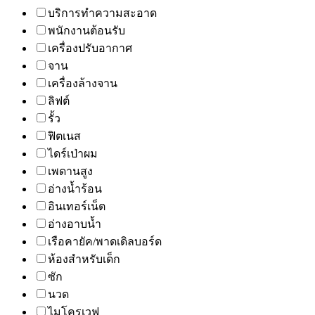
บริการทำความสะอาด
พนักงานต้อนรับ
เครื่องปรับอากาศ
จาน
เครื่องล้างจาน
ลิฟต์
รั้ว
ฟิตเนส
ไดร์เป่าผม
เพดานสูง
อ่างน้ำร้อน
อินเทอร์เน็ต
อ่างอาบน้ำ
เรือคายัค/พาดเดิลบอร์ด
ห้องสำหรับเด็ก
ซัก
นวด
ไมโครเวฟ