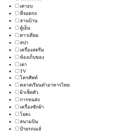
เตาอบ
ที่จอดรถ
ลานบ้าน
ตู้เย็น
ดาวเทียม
สปา
เครื่องสตรีม
ห้องเก็บของ
เตา
TV
โทรศัพท์
คลาสเรียนทำอาหารไทย
ผ้าเช็ดตัว
การขนส่ง
เครื่องซักผ้า
โยคะ
สนามบิน
ป้ายรถเมล์