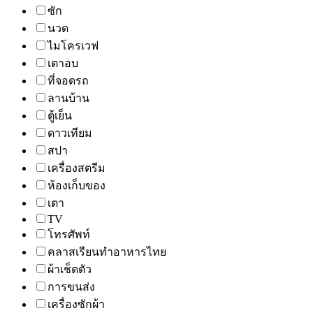
ซัก
นวด
ไมโครเวฟ
เตาอบ
ที่จอดรถ
ลานบ้าน
ตู้เย็น
ดาวเทียม
สปา
เครื่องสตรีม
ห้องเก็บของ
เตา
TV
โทรศัพท์
คลาสเรียนทำอาหารไทย
ผ้าเช็ดตัว
การขนส่ง
เครื่องซักผ้า