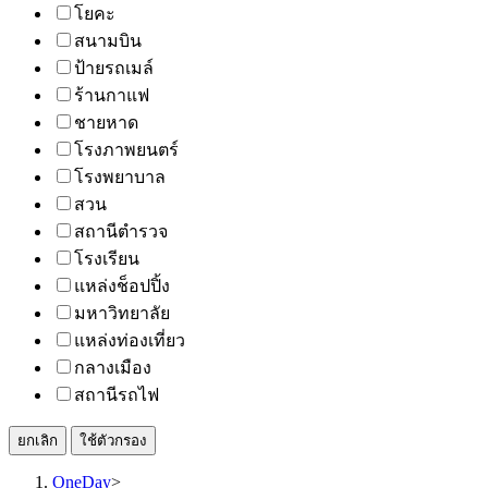
โยคะ
สนามบิน
ป้ายรถเมล์
ร้านกาแฟ
ชายหาด
โรงภาพยนตร์
โรงพยาบาล
สวน
สถานีตำรวจ
โรงเรียน
แหล่งช็อปปิ้ง
มหาวิทยาลัย
แหล่งท่องเที่ยว
กลางเมือง
สถานีรถไฟ
ยกเลิก
ใช้ตัวกรอง
OneDay
>