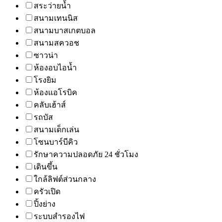
สระว่ายน้ำ
สนามเทนนิส
สนามบาสเกตบอล
สนามสควอช
ซาวน่า
ห้องอบไอน้ำ
โรงยิม
ห้องแอโรบิค
คลับเฮ้าส์
รถบัส
สนามเด็กเล่น
โซนบาร์บีคิว
รักษาความปลอดภัย 24 ชั่วโมง
เดินขึ้น
ใกล้ลิฟต์ส่วนกลาง
ครัวเปิด
ปิ้งย่าง
ระบบสำรองไฟ