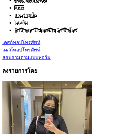
เฟอร์นิเจอร์ครบ
ลิฟท์
สระว่ายน้ำ
โรงยิม
รักษาความปลอดภัย 24 ชั่วโมง
เดสก์ทอป
โทรศัพท์
เดสก์ทอป
โทรศัพท์
สอบถามตามแบบฟอร์ม
ลงรายการโดย