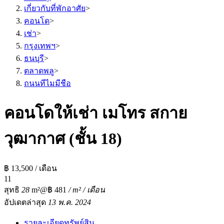
เกี่ยวกับที่พักอาศัย
>
คอนโด
>
เช่า
>
กรุงเทพฯ
>
ธนบุรี
>
ตลาดพลู
>
ถนนทีไมมีชือ
คอนโดให้เช่า เมโทร สกาย
วุฒากาศ (ชั้น 18)
฿ 13,500 / เดือน
1
1
สุทธิ
28
m²
@฿ 481
/ m² / เดือน
อัปเดตล่าสุด
13 พ.ค. 2024
รายละเอียดทรัพย์สิน