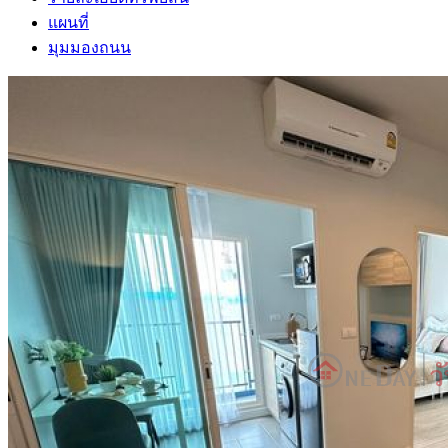
แผนที่
มุมมองถนน