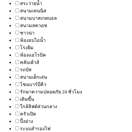
สระว่ายน้ำ
สนามเทนนิส
สนามบาสเกตบอล
สนามสควอช
ซาวน่า
ห้องอบไอน้ำ
โรงยิม
ห้องแอโรบิค
คลับเฮ้าส์
รถบัส
สนามเด็กเล่น
โซนบาร์บีคิว
รักษาความปลอดภัย 24 ชั่วโมง
เดินขึ้น
ใกล้ลิฟต์ส่วนกลาง
ครัวเปิด
ปิ้งย่าง
ระบบสำรองไฟ