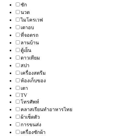
ซัก
นวด
ไมโครเวฟ
เตาอบ
ที่จอดรถ
ลานบ้าน
ตู้เย็น
ดาวเทียม
สปา
เครื่องสตรีม
ห้องเก็บของ
เตา
TV
โทรศัพท์
คลาสเรียนทำอาหารไทย
ผ้าเช็ดตัว
การขนส่ง
เครื่องซักผ้า