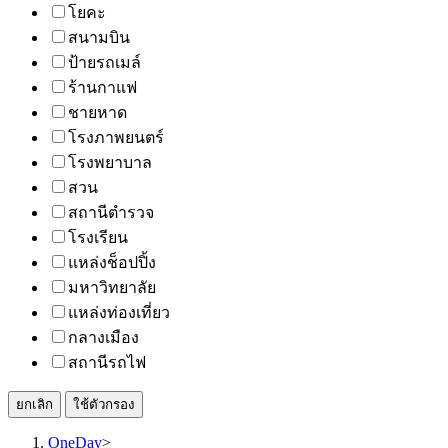
โยคะ
สนามบิน
ป้ายรถเมล์
ร้านกาแฟ
ชายหาด
โรงภาพยนตร์
โรงพยาบาล
สวน
สถานีตำรวจ
โรงเรียน
แหล่งช็อปปิ้ง
มหาวิทยาลัย
แหล่งท่องเที่ยว
กลางเมือง
สถานีรถไฟ
ยกเลิก
ใช้ตัวกรอง
OneDay
>