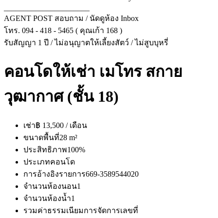
______________________
AGENT POST สอบถาม / นัดดูห้อง Inbox
โทร. 094 - 418 - 5465 ( คุณเก้า 168️ )
รับสัญญา 1 ปี / ไม่อนุญาตให้เลี้ยงสัตว์ / ไม่สูบบุหรี่
คอนโดให้เช่า เมโทร สกาย
วุฒากาศ (ชั้น 18)
เช่า
฿ 13,500 / เดือน
ขนาดพื้นที่
28 m²
ประสิทธิภาพ
100%
ประเภท
คอนโด
การอ้างอิงรายการ
669-3589544020
จำนวนห้องนอน
1
จำนวนห้องน้ำ
1
รวมค่าธรรมเนียมการจัดการ
เลขที่