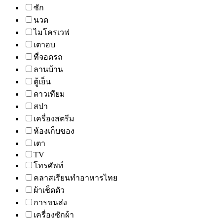
ซัก
นวด
ไมโครเวฟ
เตาอบ
ที่จอดรถ
ลานบ้าน
ตู้เย็น
ดาวเทียม
สปา
เครื่องสตรีม
ห้องเก็บของ
เตา
TV
โทรศัพท์
คลาสเรียนทำอาหารไทย
ผ้าเช็ดตัว
การขนส่ง
เครื่องซักผ้า