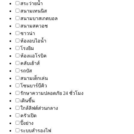
สระว่ายน้ำ
สนามเทนนิส
สนามบาสเกตบอล
สนามสควอช
ซาวน่า
ห้องอบไอน้ำ
โรงยิม
ห้องแอโรบิค
คลับเฮ้าส์
รถบัส
สนามเด็กเล่น
โซนบาร์บีคิว
รักษาความปลอดภัย 24 ชั่วโมง
เดินขึ้น
ใกล้ลิฟต์ส่วนกลาง
ครัวเปิด
ปิ้งย่าง
ระบบสำรองไฟ