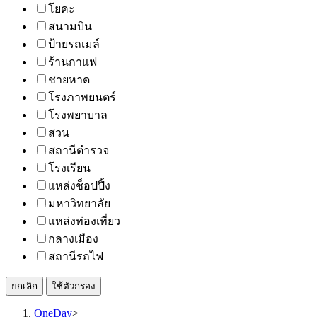
โยคะ
สนามบิน
ป้ายรถเมล์
ร้านกาแฟ
ชายหาด
โรงภาพยนตร์
โรงพยาบาล
สวน
สถานีตำรวจ
โรงเรียน
แหล่งช็อปปิ้ง
มหาวิทยาลัย
แหล่งท่องเที่ยว
กลางเมือง
สถานีรถไฟ
ยกเลิก
ใช้ตัวกรอง
OneDay
>