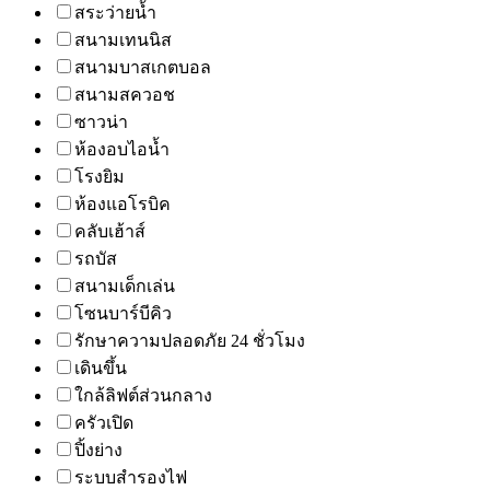
สระว่ายน้ำ
สนามเทนนิส
สนามบาสเกตบอล
สนามสควอช
ซาวน่า
ห้องอบไอน้ำ
โรงยิม
ห้องแอโรบิค
คลับเฮ้าส์
รถบัส
สนามเด็กเล่น
โซนบาร์บีคิว
รักษาความปลอดภัย 24 ชั่วโมง
เดินขึ้น
ใกล้ลิฟต์ส่วนกลาง
ครัวเปิด
ปิ้งย่าง
ระบบสำรองไฟ