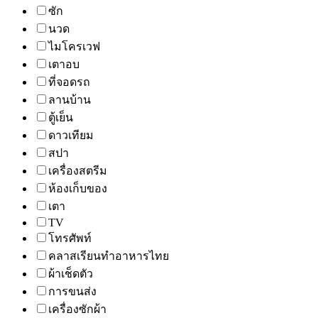
ซัก
นวด
ไมโครเวฟ
เตาอบ
ที่จอดรถ
ลานบ้าน
ตู้เย็น
ดาวเทียม
สปา
เครื่องสตรีม
ห้องเก็บของ
เตา
TV
โทรศัพท์
คลาสเรียนทำอาหารไทย
ผ้าเช็ดตัว
การขนส่ง
เครื่องซักผ้า