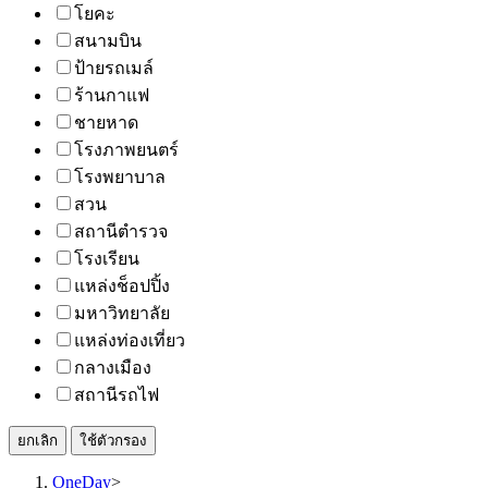
โยคะ
สนามบิน
ป้ายรถเมล์
ร้านกาแฟ
ชายหาด
โรงภาพยนตร์
โรงพยาบาล
สวน
สถานีตำรวจ
โรงเรียน
แหล่งช็อปปิ้ง
มหาวิทยาลัย
แหล่งท่องเที่ยว
กลางเมือง
สถานีรถไฟ
ยกเลิก
ใช้ตัวกรอง
OneDay
>