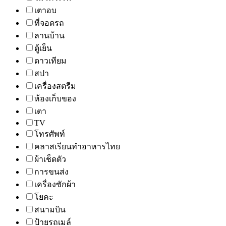
เตาอบ
ที่จอดรถ
ลานบ้าน
ตู้เย็น
ดาวเทียม
สปา
เครื่องสตรีม
ห้องเก็บของ
เตา
TV
โทรศัพท์
คลาสเรียนทำอาหารไทย
ผ้าเช็ดตัว
การขนส่ง
เครื่องซักผ้า
โยคะ
สนามบิน
ป้ายรถเมล์