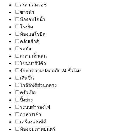
สนามสควอช
ซาวน่า
ห้องอบไอน้ำ
โรงยิม
ห้องแอโรบิค
คลับเฮ้าส์
รถบัส
สนามเด็กเล่น
โซนบาร์บีคิว
รักษาความปลอดภัย 24 ชั่วโมง
เดินขึ้น
ใกล้ลิฟต์ส่วนกลาง
ครัวเปิด
ปิ้งย่าง
ระบบสำรองไฟ
อาหารเช้า
เครื่องเล่นซีดี
ห้องชมภาพยนตร์