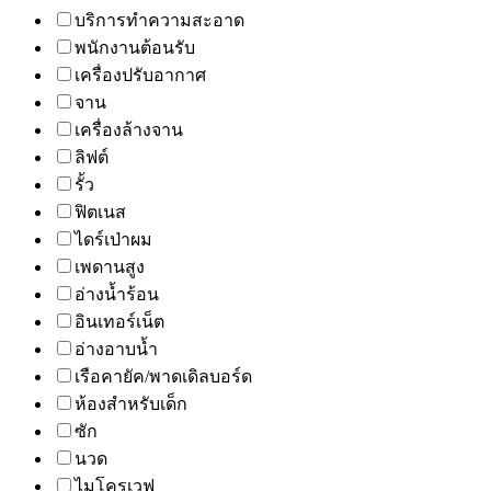
บริการทำความสะอาด
พนักงานต้อนรับ
เครื่องปรับอากาศ
จาน
เครื่องล้างจาน
ลิฟต์
รั้ว
ฟิตเนส
ไดร์เป่าผม
เพดานสูง
อ่างน้ำร้อน
อินเทอร์เน็ต
อ่างอาบน้ำ
เรือคายัค/พาดเดิลบอร์ด
ห้องสำหรับเด็ก
ซัก
นวด
ไมโครเวฟ