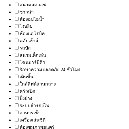
สนามสควอช
ซาวน่า
ห้องอบไอน้ำ
โรงยิม
ห้องแอโรบิค
คลับเฮ้าส์
รถบัส
สนามเด็กเล่น
โซนบาร์บีคิว
รักษาความปลอดภัย 24 ชั่วโมง
เดินขึ้น
ใกล้ลิฟต์ส่วนกลาง
ครัวเปิด
ปิ้งย่าง
ระบบสำรองไฟ
อาหารเช้า
เครื่องเล่นซีดี
ห้องชมภาพยนตร์