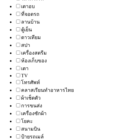
เตาอบ
ที่จอดรถ
ลานบ้าน
ตู้เย็น
ดาวเทียม
สปา
เครื่องสตรีม
ห้องเก็บของ
เตา
TV
โทรศัพท์
คลาสเรียนทำอาหารไทย
ผ้าเช็ดตัว
การขนส่ง
เครื่องซักผ้า
โยคะ
สนามบิน
ป้ายรถเมล์