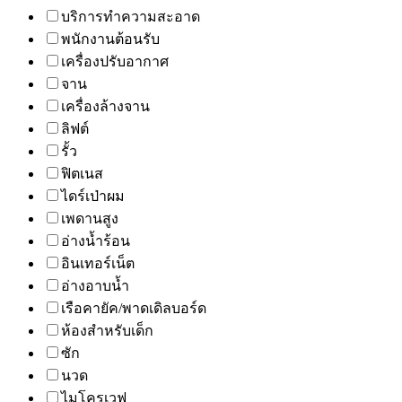
บริการทำความสะอาด
พนักงานต้อนรับ
เครื่องปรับอากาศ
จาน
เครื่องล้างจาน
ลิฟต์
รั้ว
ฟิตเนส
ไดร์เป่าผม
เพดานสูง
อ่างน้ำร้อน
อินเทอร์เน็ต
อ่างอาบน้ำ
เรือคายัค/พาดเดิลบอร์ด
ห้องสำหรับเด็ก
ซัก
นวด
ไมโครเวฟ