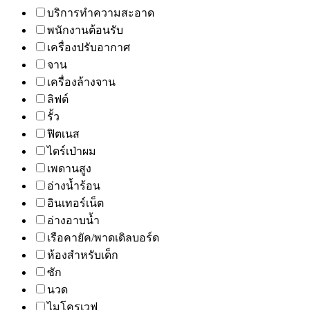
บริการทำความสะอาด
พนักงานต้อนรับ
เครื่องปรับอากาศ
จาน
เครื่องล้างจาน
ลิฟต์
รั้ว
ฟิตเนส
ไดร์เป่าผม
เพดานสูง
อ่างน้ำร้อน
อินเทอร์เน็ต
อ่างอาบน้ำ
เรือคายัค/พาดเดิลบอร์ด
ห้องสำหรับเด็ก
ซัก
นวด
ไมโครเวฟ