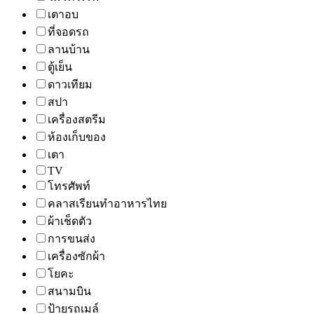
เตาอบ
ที่จอดรถ
ลานบ้าน
ตู้เย็น
ดาวเทียม
สปา
เครื่องสตรีม
ห้องเก็บของ
เตา
TV
โทรศัพท์
คลาสเรียนทำอาหารไทย
ผ้าเช็ดตัว
การขนส่ง
เครื่องซักผ้า
โยคะ
สนามบิน
ป้ายรถเมล์