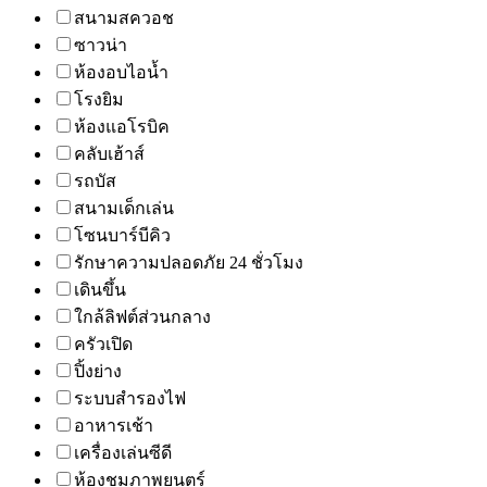
สนามสควอช
ซาวน่า
ห้องอบไอน้ำ
โรงยิม
ห้องแอโรบิค
คลับเฮ้าส์
รถบัส
สนามเด็กเล่น
โซนบาร์บีคิว
รักษาความปลอดภัย 24 ชั่วโมง
เดินขึ้น
ใกล้ลิฟต์ส่วนกลาง
ครัวเปิด
ปิ้งย่าง
ระบบสำรองไฟ
อาหารเช้า
เครื่องเล่นซีดี
ห้องชมภาพยนตร์