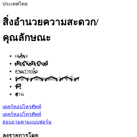
ประเทศไทย
สิ่งอำนวยความสะดวก/
คุณลักษณะ
เฉลียง
เฟอร์นิเจอร์ครบ
สระว่ายน้ำ
รักษาความปลอดภัย 24 ชั่วโมง
ซัก
สวน
เดสก์ทอป
โทรศัพท์
เดสก์ทอป
โทรศัพท์
สอบถามตามแบบฟอร์ม
ลงรายการโดย