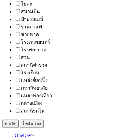
โยคะ
สนามบิน
ป้ายรถเมล์
ร้านกาแฟ
ชายหาด
โรงภาพยนตร์
โรงพยาบาล
สวน
สถานีตำรวจ
โรงเรียน
แหล่งช็อปปิ้ง
มหาวิทยาลัย
แหล่งท่องเที่ยว
กลางเมือง
สถานีรถไฟ
ยกเลิก
ใช้ตัวกรอง
OneDay
>