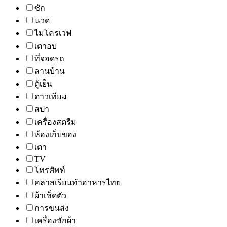
ซัก
นวด
ไมโครเวฟ
เตาอบ
ที่จอดรถ
ลานบ้าน
ตู้เย็น
ดาวเทียม
สปา
เครื่องสตรีม
ห้องเก็บของ
เตา
TV
โทรศัพท์
คลาสเรียนทำอาหารไทย
ผ้าเช็ดตัว
การขนส่ง
เครื่องซักผ้า