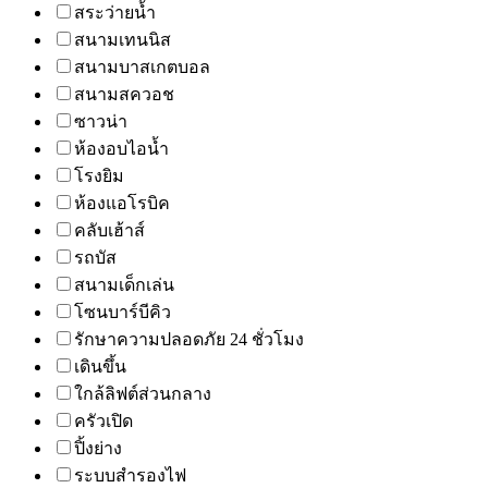
สระว่ายน้ำ
สนามเทนนิส
สนามบาสเกตบอล
สนามสควอช
ซาวน่า
ห้องอบไอน้ำ
โรงยิม
ห้องแอโรบิค
คลับเฮ้าส์
รถบัส
สนามเด็กเล่น
โซนบาร์บีคิว
รักษาความปลอดภัย 24 ชั่วโมง
เดินขึ้น
ใกล้ลิฟต์ส่วนกลาง
ครัวเปิด
ปิ้งย่าง
ระบบสำรองไฟ