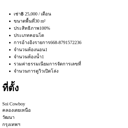
เช่า
฿ 25,000 / เดือน
ขนาดพื้นที่
30 m²
ประสิทธิภาพ
100%
ประเภท
คอนโด
การอ้างอิงรายการ
668-8791572236
จำนวนห้องนอน
1
จำนวนห้องน้ำ
1
รวมค่าธรรมเนียมการจัดการ
เลขที่
จำนวนการดู
วิวเปิดโล่ง
ที่ตั้ง
Soi Cowboy
คลองเตยเหนือ
วัฒนา
กรุงเทพฯ