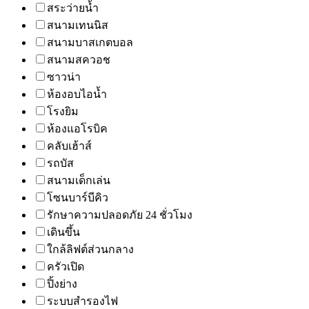
สระว่ายน้ำ
สนามเทนนิส
สนามบาสเกตบอล
สนามสควอช
ซาวน่า
ห้องอบไอน้ำ
โรงยิม
ห้องแอโรบิค
คลับเฮ้าส์
รถบัส
สนามเด็กเล่น
โซนบาร์บีคิว
รักษาความปลอดภัย 24 ชั่วโมง
เดินขึ้น
ใกล้ลิฟต์ส่วนกลาง
ครัวเปิด
ปิ้งย่าง
ระบบสำรองไฟ