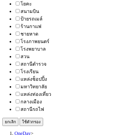
โยคะ
สนามบิน
ป้ายรถเมล์
ร้านกาแฟ
ชายหาด
โรงภาพยนตร์
โรงพยาบาล
สวน
สถานีตำรวจ
โรงเรียน
แหล่งช็อปปิ้ง
มหาวิทยาลัย
แหล่งท่องเที่ยว
กลางเมือง
สถานีรถไฟ
ยกเลิก
ใช้ตัวกรอง
OneDay
>