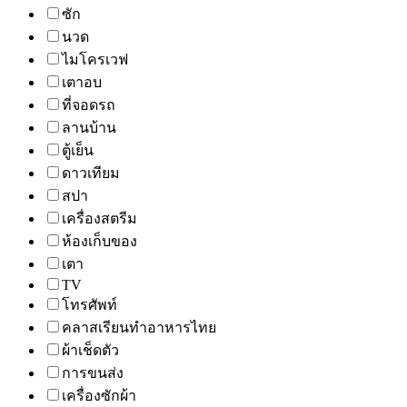
ซัก
นวด
ไมโครเวฟ
เตาอบ
ที่จอดรถ
ลานบ้าน
ตู้เย็น
ดาวเทียม
สปา
เครื่องสตรีม
ห้องเก็บของ
เตา
TV
โทรศัพท์
คลาสเรียนทำอาหารไทย
ผ้าเช็ดตัว
การขนส่ง
เครื่องซักผ้า