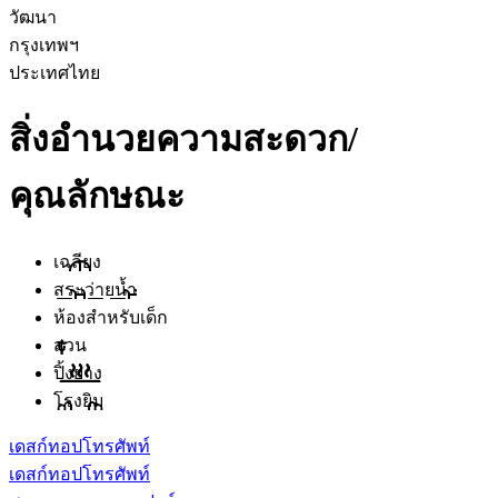
วัฒนา
กรุงเทพฯ
ประเทศไทย
สิ่งอำนวยความสะดวก/
คุณลักษณะ
เฉลียง
สระว่ายน้ำ
ห้องสำหรับเด็ก
สวน
ปิ้งย่าง
โรงยิม
เดสก์ทอป
โทรศัพท์
เดสก์ทอป
โทรศัพท์