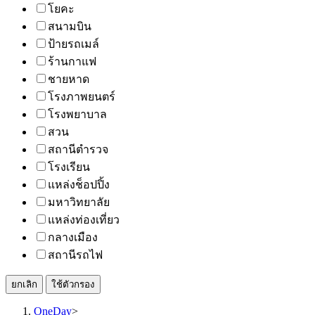
โยคะ
สนามบิน
ป้ายรถเมล์
ร้านกาแฟ
ชายหาด
โรงภาพยนตร์
โรงพยาบาล
สวน
สถานีตำรวจ
โรงเรียน
แหล่งช็อปปิ้ง
มหาวิทยาลัย
แหล่งท่องเที่ยว
กลางเมือง
สถานีรถไฟ
ยกเลิก
ใช้ตัวกรอง
OneDay
>