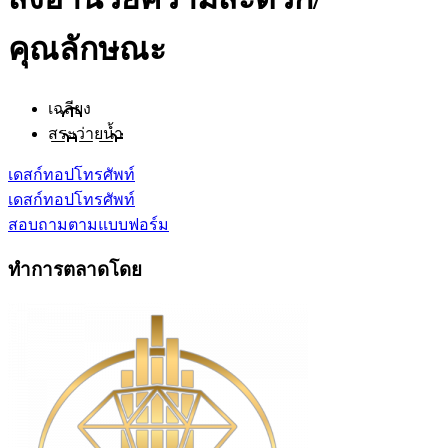
คุณลักษณะ
เฉลียง
สระว่ายน้ำ
เดสก์ทอป
โทรศัพท์
เดสก์ทอป
โทรศัพท์
สอบถามตามแบบฟอร์ม
ทำการตลาดโดย