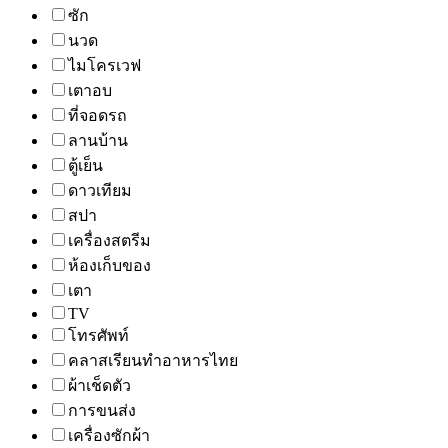
ซัก
นวด
ไมโครเวฟ
เตาอบ
ที่จอดรถ
ลานบ้าน
ตู้เย็น
ดาวเทียม
สปา
เครื่องสตรีม
ห้องเก็บของ
เตา
TV
โทรศัพท์
คลาสเรียนทำอาหารไทย
ผ้าเช็ดตัว
การขนส่ง
เครื่องซักผ้า