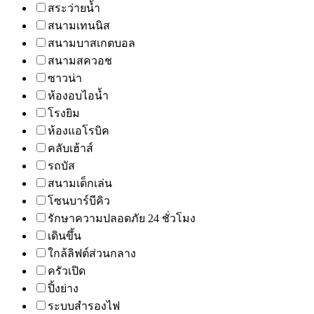
สระว่ายน้ำ
สนามเทนนิส
สนามบาสเกตบอล
สนามสควอช
ซาวน่า
ห้องอบไอน้ำ
โรงยิม
ห้องแอโรบิค
คลับเฮ้าส์
รถบัส
สนามเด็กเล่น
โซนบาร์บีคิว
รักษาความปลอดภัย 24 ชั่วโมง
เดินขึ้น
ใกล้ลิฟต์ส่วนกลาง
ครัวเปิด
ปิ้งย่าง
ระบบสำรองไฟ