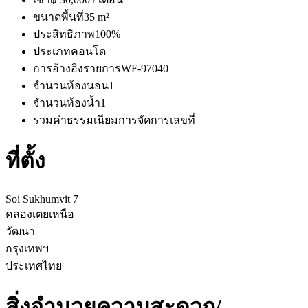
ขนาดพื้นที่
35 m²
ประสิทธิภาพ
100%
ประเภท
คอนโด
การอ้างอิงรายการ
WF-97040
จำนวนห้องนอน
1
จำนวนห้องน้ำ
1
รวมค่าธรรมเนียมการจัดการ
เลขที่
ที่ตั้ง
Soi Sukhumvit 7
คลองเตยเหนือ
วัฒนา
กรุงเทพฯ
ประเทศไทย
สิ่งอำนวยความสะดวก/