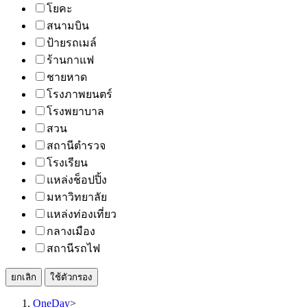
โยคะ
สนามบิน
ป้ายรถเมล์
ร้านกาแฟ
ชายหาด
โรงภาพยนตร์
โรงพยาบาล
สวน
สถานีตำรวจ
โรงเรียน
แหล่งช็อปปิ้ง
มหาวิทยาลัย
แหล่งท่องเที่ยว
กลางเมือง
สถานีรถไฟ
ยกเลิก
ใช้ตัวกรอง
OneDay
>