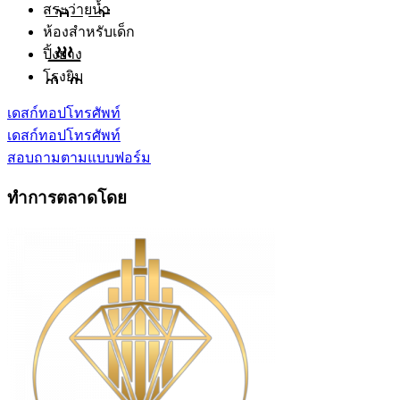
สระว่ายน้ำ
ห้องสำหรับเด็ก
ปิ้งย่าง
โรงยิม
เดสก์ทอป
โทรศัพท์
เดสก์ทอป
โทรศัพท์
สอบถามตามแบบฟอร์ม
ทำการตลาดโดย