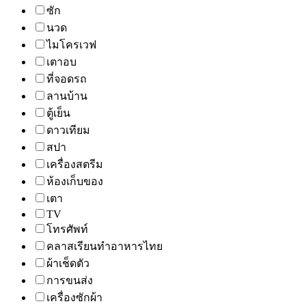
ซัก
นวด
ไมโครเวฟ
เตาอบ
ที่จอดรถ
ลานบ้าน
ตู้เย็น
ดาวเทียม
สปา
เครื่องสตรีม
ห้องเก็บของ
เตา
TV
โทรศัพท์
คลาสเรียนทำอาหารไทย
ผ้าเช็ดตัว
การขนส่ง
เครื่องซักผ้า