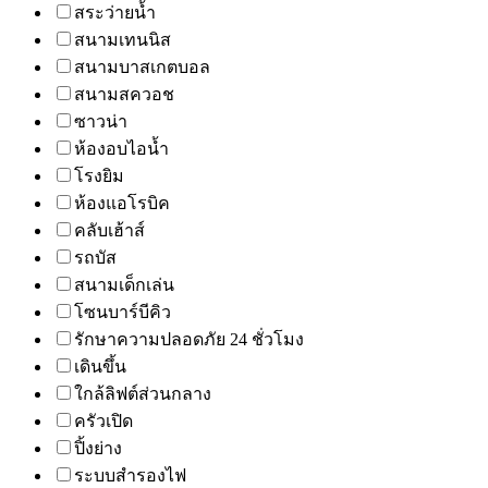
สระว่ายน้ำ
สนามเทนนิส
สนามบาสเกตบอล
สนามสควอช
ซาวน่า
ห้องอบไอน้ำ
โรงยิม
ห้องแอโรบิค
คลับเฮ้าส์
รถบัส
สนามเด็กเล่น
โซนบาร์บีคิว
รักษาความปลอดภัย 24 ชั่วโมง
เดินขึ้น
ใกล้ลิฟต์ส่วนกลาง
ครัวเปิด
ปิ้งย่าง
ระบบสำรองไฟ