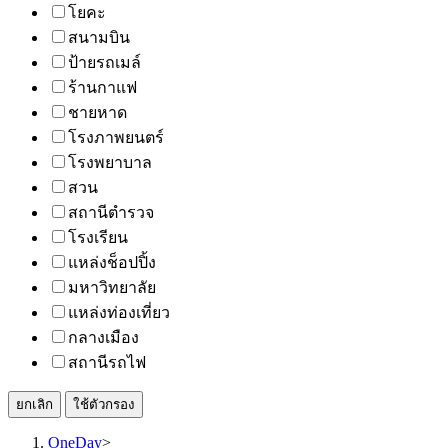
โยคะ
สนามบิน
ป้ายรถเมล์
ร้านกาแฟ
ชายหาด
โรงภาพยนตร์
โรงพยาบาล
สวน
สถานีตำรวจ
โรงเรียน
แหล่งช็อปปิ้ง
มหาวิทยาลัย
แหล่งท่องเที่ยว
กลางเมือง
สถานีรถไฟ
ยกเลิก
ใช้ตัวกรอง
OneDay
>