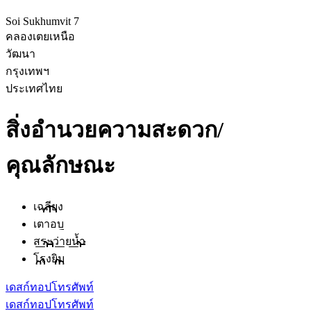
Soi Sukhumvit 7
คลองเตยเหนือ
วัฒนา
กรุงเทพฯ
ประเทศไทย
สิ่งอำนวยความสะดวก/
คุณลักษณะ
เฉลียง
เตาอบ
สระว่ายน้ำ
โรงยิม
เดสก์ทอป
โทรศัพท์
เดสก์ทอป
โทรศัพท์