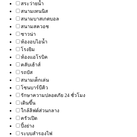
สระว่ายน้ำ
สนามเทนนิส
สนามบาสเกตบอล
สนามสควอช
ซาวน่า
ห้องอบไอน้ำ
โรงยิม
ห้องแอโรบิค
คลับเฮ้าส์
รถบัส
สนามเด็กเล่น
โซนบาร์บีคิว
รักษาความปลอดภัย 24 ชั่วโมง
เดินขึ้น
ใกล้ลิฟต์ส่วนกลาง
ครัวเปิด
ปิ้งย่าง
ระบบสำรองไฟ