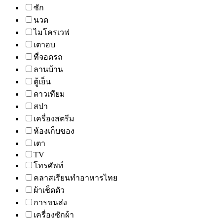
ซัก
นวด
ไมโครเวฟ
เตาอบ
ที่จอดรถ
ลานบ้าน
ตู้เย็น
ดาวเทียม
สปา
เครื่องสตรีม
ห้องเก็บของ
เตา
TV
โทรศัพท์
คลาสเรียนทำอาหารไทย
ผ้าเช็ดตัว
การขนส่ง
เครื่องซักผ้า