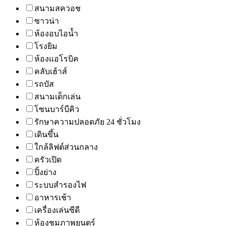
สนามสควอช
ซาวน่า
ห้องอบไอน้ำ
โรงยิม
ห้องแอโรบิค
คลับเฮ้าส์
รถบัส
สนามเด็กเล่น
โซนบาร์บีคิว
รักษาความปลอดภัย 24 ชั่วโมง
เดินขึ้น
ใกล้ลิฟต์ส่วนกลาง
ครัวเปิด
ปิ้งย่าง
ระบบสำรองไฟ
อาหารเช้า
เครื่องเล่นซีดี
ห้องชมภาพยนตร์