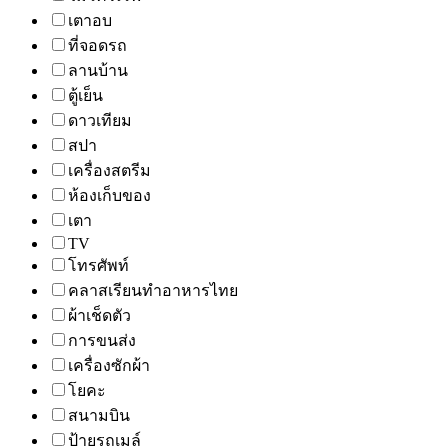
เตาอบ
ที่จอดรถ
ลานบ้าน
ตู้เย็น
ดาวเทียม
สปา
เครื่องสตรีม
ห้องเก็บของ
เตา
TV
โทรศัพท์
คลาสเรียนทำอาหารไทย
ผ้าเช็ดตัว
การขนส่ง
เครื่องซักผ้า
โยคะ
สนามบิน
ป้ายรถเมล์