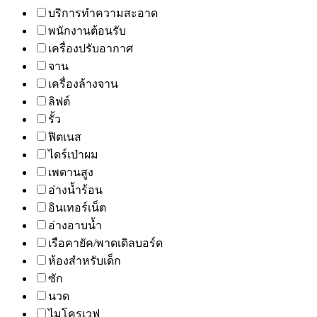
บริการทำความสะอาด
พนักงานต้อนรับ
เครื่องปรับอากาศ
จาน
เครื่องล้างจาน
ลิฟต์
รั้ว
ฟิตเนส
ไดร์เป่าผม
เพดานสูง
อ่างน้ำร้อน
อินเทอร์เน็ต
อ่างอาบน้ำ
เรือคายัค/พาดเดิลบอร์ด
ห้องสำหรับเด็ก
ซัก
นวด
ไมโครเวฟ