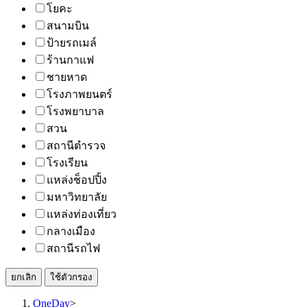
โยคะ
สนามบิน
ป้ายรถเมล์
ร้านกาแฟ
ชายหาด
โรงภาพยนตร์
โรงพยาบาล
สวน
สถานีตำรวจ
โรงเรียน
แหล่งช็อปปิ้ง
มหาวิทยาลัย
แหล่งท่องเที่ยว
กลางเมือง
สถานีรถไฟ
ยกเลิก
ใช้ตัวกรอง
OneDay
>