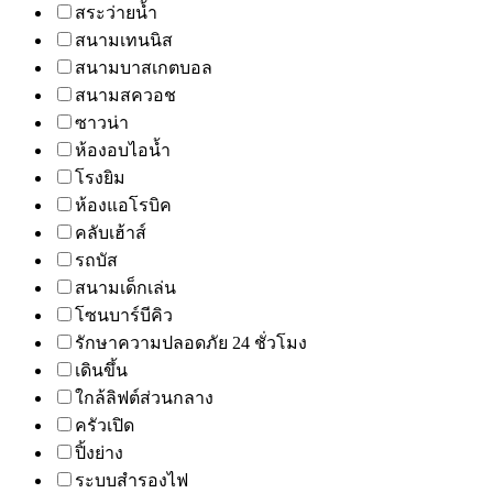
สระว่ายน้ำ
สนามเทนนิส
สนามบาสเกตบอล
สนามสควอช
ซาวน่า
ห้องอบไอน้ำ
โรงยิม
ห้องแอโรบิค
คลับเฮ้าส์
รถบัส
สนามเด็กเล่น
โซนบาร์บีคิว
รักษาความปลอดภัย 24 ชั่วโมง
เดินขึ้น
ใกล้ลิฟต์ส่วนกลาง
ครัวเปิด
ปิ้งย่าง
ระบบสำรองไฟ