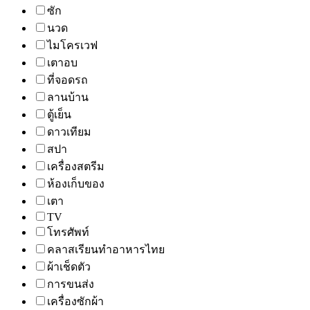
ซัก
นวด
ไมโครเวฟ
เตาอบ
ที่จอดรถ
ลานบ้าน
ตู้เย็น
ดาวเทียม
สปา
เครื่องสตรีม
ห้องเก็บของ
เตา
TV
โทรศัพท์
คลาสเรียนทำอาหารไทย
ผ้าเช็ดตัว
การขนส่ง
เครื่องซักผ้า