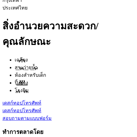
กรุงเทพฯ
ประเทศไทย
สิ่งอำนวยความสะดวก/
คุณลักษณะ
เฉลียง
สระว่ายน้ำ
ห้องสำหรับเด็ก
ปิ้งย่าง
โรงยิม
เดสก์ทอป
โทรศัพท์
เดสก์ทอป
โทรศัพท์
สอบถามตามแบบฟอร์ม
ทำการตลาดโดย