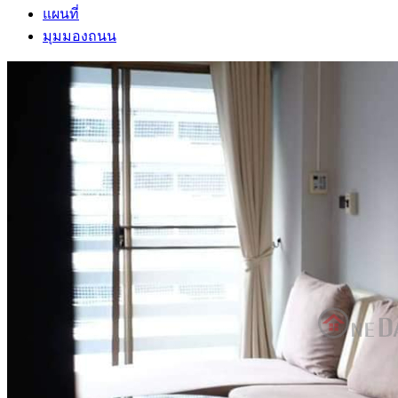
แผนที่
มุมมองถนน