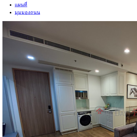
แผนที่
มุมมองถนน