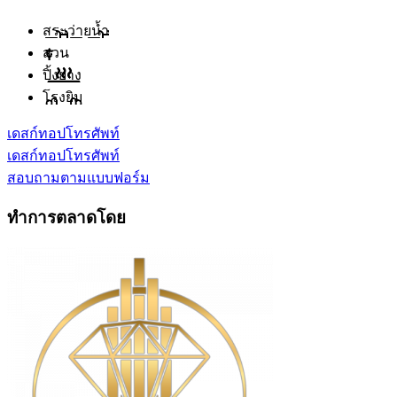
สระว่ายน้ำ
สวน
ปิ้งย่าง
โรงยิม
เดสก์ทอป
โทรศัพท์
เดสก์ทอป
โทรศัพท์
สอบถามตามแบบฟอร์ม
ทำการตลาดโดย