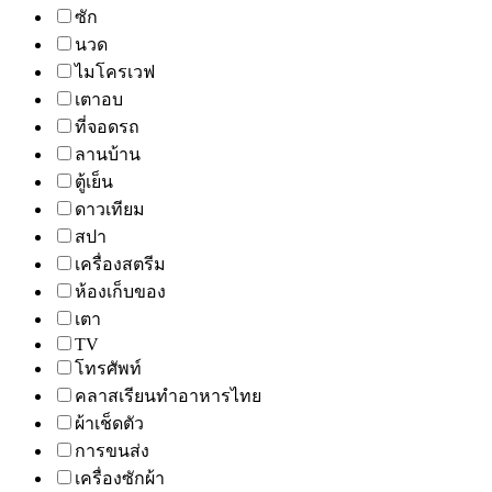
ซัก
นวด
ไมโครเวฟ
เตาอบ
ที่จอดรถ
ลานบ้าน
ตู้เย็น
ดาวเทียม
สปา
เครื่องสตรีม
ห้องเก็บของ
เตา
TV
โทรศัพท์
คลาสเรียนทำอาหารไทย
ผ้าเช็ดตัว
การขนส่ง
เครื่องซักผ้า