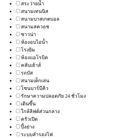
สระว่ายน้ำ
สนามเทนนิส
สนามบาสเกตบอล
สนามสควอช
ซาวน่า
ห้องอบไอน้ำ
โรงยิม
ห้องแอโรบิค
คลับเฮ้าส์
รถบัส
สนามเด็กเล่น
โซนบาร์บีคิว
รักษาความปลอดภัย 24 ชั่วโมง
เดินขึ้น
ใกล้ลิฟต์ส่วนกลาง
ครัวเปิด
ปิ้งย่าง
ระบบสำรองไฟ