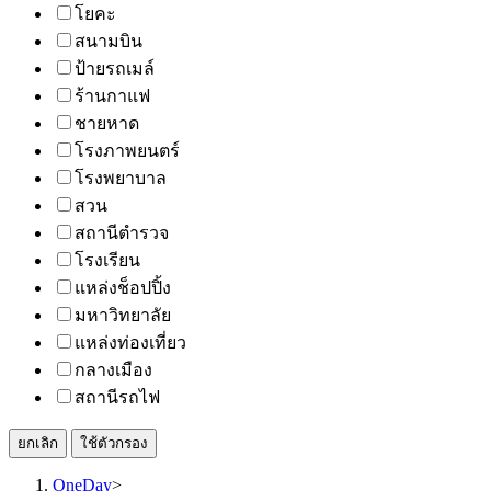
โยคะ
สนามบิน
ป้ายรถเมล์
ร้านกาแฟ
ชายหาด
โรงภาพยนตร์
โรงพยาบาล
สวน
สถานีตำรวจ
โรงเรียน
แหล่งช็อปปิ้ง
มหาวิทยาลัย
แหล่งท่องเที่ยว
กลางเมือง
สถานีรถไฟ
ยกเลิก
ใช้ตัวกรอง
OneDay
>