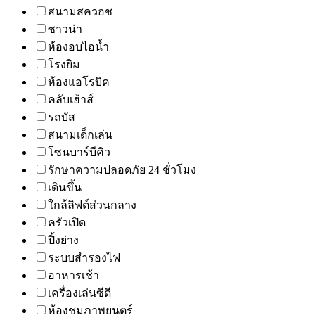
สนามสควอช
ซาวน่า
ห้องอบไอน้ำ
โรงยิม
ห้องแอโรบิค
คลับเฮ้าส์
รถบัส
สนามเด็กเล่น
โซนบาร์บีคิว
รักษาความปลอดภัย 24 ชั่วโมง
เดินขึ้น
ใกล้ลิฟต์ส่วนกลาง
ครัวเปิด
ปิ้งย่าง
ระบบสำรองไฟ
อาหารเช้า
เครื่องเล่นซีดี
ห้องชมภาพยนตร์