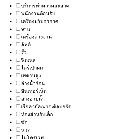
บริการทำความสะอาด
พนักงานต้อนรับ
เครื่องปรับอากาศ
จาน
เครื่องล้างจาน
ลิฟต์
รั้ว
ฟิตเนส
ไดร์เป่าผม
เพดานสูง
อ่างน้ำร้อน
อินเทอร์เน็ต
อ่างอาบน้ำ
เรือคายัค/พาดเดิลบอร์ด
ห้องสำหรับเด็ก
ซัก
นวด
ไมโครเวฟ