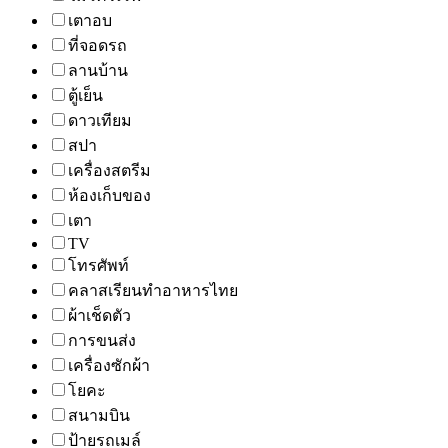
เตาอบ
ที่จอดรถ
ลานบ้าน
ตู้เย็น
ดาวเทียม
สปา
เครื่องสตรีม
ห้องเก็บของ
เตา
TV
โทรศัพท์
คลาสเรียนทำอาหารไทย
ผ้าเช็ดตัว
การขนส่ง
เครื่องซักผ้า
โยคะ
สนามบิน
ป้ายรถเมล์