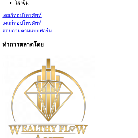
โรงยิม
เดสก์ทอป
โทรศัพท์
เดสก์ทอป
โทรศัพท์
สอบถามตามแบบฟอร์ม
ทำการตลาดโดย