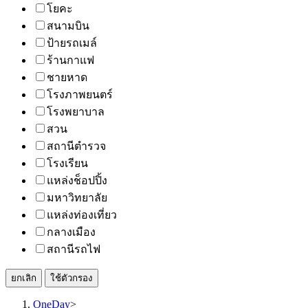
โยคะ
สนามบิน
ป้ายรถเมล์
ร้านกาแฟ
ชายหาด
โรงภาพยนตร์
โรงพยาบาล
สวน
สถานีตำรวจ
โรงเรียน
แหล่งช็อปปิ้ง
มหาวิทยาลัย
แหล่งท่องเที่ยว
กลางเมือง
สถานีรถไฟ
ยกเลิก
ใช้ตัวกรอง
OneDay
>