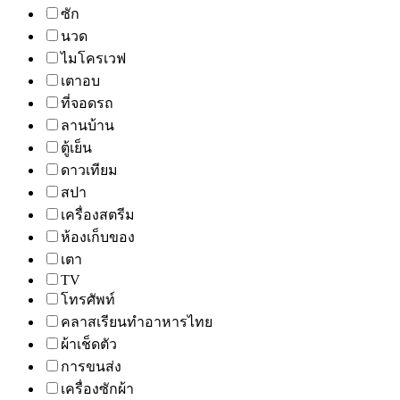
ซัก
นวด
ไมโครเวฟ
เตาอบ
ที่จอดรถ
ลานบ้าน
ตู้เย็น
ดาวเทียม
สปา
เครื่องสตรีม
ห้องเก็บของ
เตา
TV
โทรศัพท์
คลาสเรียนทำอาหารไทย
ผ้าเช็ดตัว
การขนส่ง
เครื่องซักผ้า