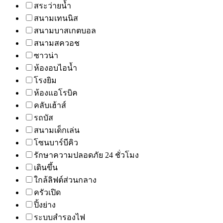
สระว่ายน้ำ
สนามเทนนิส
สนามบาสเกตบอล
สนามสควอช
ซาวน่า
ห้องอบไอน้ำ
โรงยิม
ห้องแอโรบิค
คลับเฮ้าส์
รถบัส
สนามเด็กเล่น
โซนบาร์บีคิว
รักษาความปลอดภัย 24 ชั่วโมง
เดินขึ้น
ใกล้ลิฟต์ส่วนกลาง
ครัวเปิด
ปิ้งย่าง
ระบบสำรองไฟ