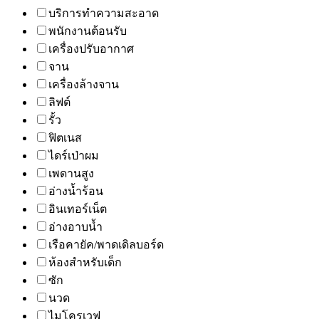
บริการทำความสะอาด
พนักงานต้อนรับ
เครื่องปรับอากาศ
จาน
เครื่องล้างจาน
ลิฟต์
รั้ว
ฟิตเนส
ไดร์เป่าผม
เพดานสูง
อ่างน้ำร้อน
อินเทอร์เน็ต
อ่างอาบน้ำ
เรือคายัค/พาดเดิลบอร์ด
ห้องสำหรับเด็ก
ซัก
นวด
ไมโครเวฟ