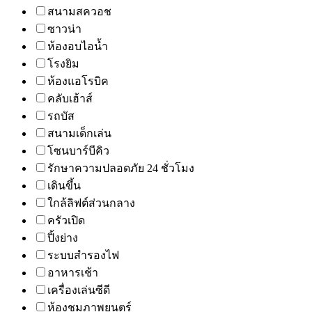
สนามสควอช
ซาวน่า
ห้องอบไอน้ำ
โรงยิม
ห้องแอโรบิค
คลับเฮ้าส์
รถบัส
สนามเด็กเล่น
โซนบาร์บีคิว
รักษาความปลอดภัย 24 ชั่วโมง
เดินขึ้น
ใกล้ลิฟต์ส่วนกลาง
ครัวเปิด
ปิ้งย่าง
ระบบสำรองไฟ
อาหารเช้า
เครื่องเล่นซีดี
ห้องชมภาพยนตร์