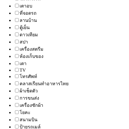
เตาอบ
ที่จอดรถ
ลานบ้าน
ตู้เย็น
ดาวเทียม
สปา
เครื่องสตรีม
ห้องเก็บของ
เตา
TV
โทรศัพท์
คลาสเรียนทำอาหารไทย
ผ้าเช็ดตัว
การขนส่ง
เครื่องซักผ้า
โยคะ
สนามบิน
ป้ายรถเมล์