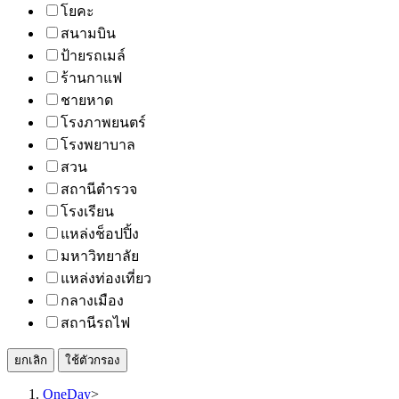
โยคะ
สนามบิน
ป้ายรถเมล์
ร้านกาแฟ
ชายหาด
โรงภาพยนตร์
โรงพยาบาล
สวน
สถานีตำรวจ
โรงเรียน
แหล่งช็อปปิ้ง
มหาวิทยาลัย
แหล่งท่องเที่ยว
กลางเมือง
สถานีรถไฟ
ยกเลิก
ใช้ตัวกรอง
OneDay
>