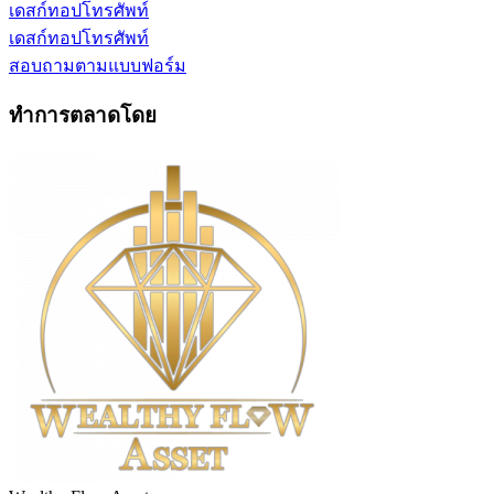
เดสก์ทอป
โทรศัพท์
เดสก์ทอป
โทรศัพท์
สอบถามตามแบบฟอร์ม
ทำการตลาดโดย