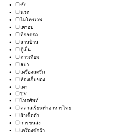
ซัก
นวด
ไมโครเวฟ
เตาอบ
ที่จอดรถ
ลานบ้าน
ตู้เย็น
ดาวเทียม
สปา
เครื่องสตรีม
ห้องเก็บของ
เตา
TV
โทรศัพท์
คลาสเรียนทำอาหารไทย
ผ้าเช็ดตัว
การขนส่ง
เครื่องซักผ้า