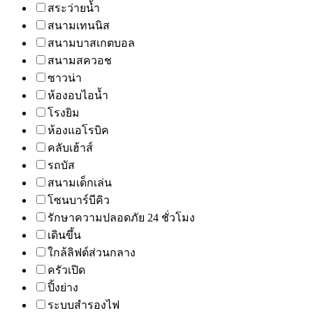
สระว่ายน้ำ
สนามเทนนิส
สนามบาสเกตบอล
สนามสควอช
ซาวน่า
ห้องอบไอน้ำ
โรงยิม
ห้องแอโรบิค
คลับเฮ้าส์
รถบัส
สนามเด็กเล่น
โซนบาร์บีคิว
รักษาความปลอดภัย 24 ชั่วโมง
เดินขึ้น
ใกล้ลิฟต์ส่วนกลาง
ครัวเปิด
ปิ้งย่าง
ระบบสำรองไฟ