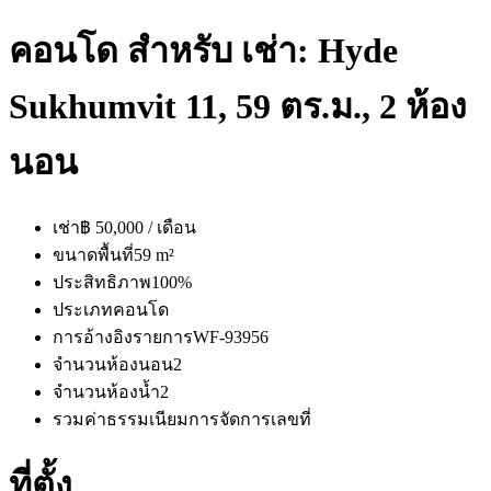
คอนโด สำหรับ เช่า: Hyde
Sukhumvit 11, 59 ตร.ม., 2 ห้อง
นอน
เช่า
฿ 50,000 / เดือน
ขนาดพื้นที่
59 m²
ประสิทธิภาพ
100%
ประเภท
คอนโด
การอ้างอิงรายการ
WF-93956
จำนวนห้องนอน
2
จำนวนห้องน้ำ
2
รวมค่าธรรมเนียมการจัดการ
เลขที่
ที่ตั้ง