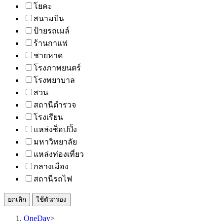
โยคะ
สนามบิน
ป้ายรถเมล์
ร้านกาแฟ
ชายหาด
โรงภาพยนตร์
โรงพยาบาล
สวน
สถานีตำรวจ
โรงเรียน
แหล่งช็อปปิ้ง
มหาวิทยาลัย
แหล่งท่องเที่ยว
กลางเมือง
สถานีรถไฟ
ยกเลิก
ใช้ตัวกรอง
OneDay
>