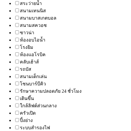
สระว่ายน้ำ
สนามเทนนิส
สนามบาสเกตบอล
สนามสควอช
ซาวน่า
ห้องอบไอน้ำ
โรงยิม
ห้องแอโรบิค
คลับเฮ้าส์
รถบัส
สนามเด็กเล่น
โซนบาร์บีคิว
รักษาความปลอดภัย 24 ชั่วโมง
เดินขึ้น
ใกล้ลิฟต์ส่วนกลาง
ครัวเปิด
ปิ้งย่าง
ระบบสำรองไฟ