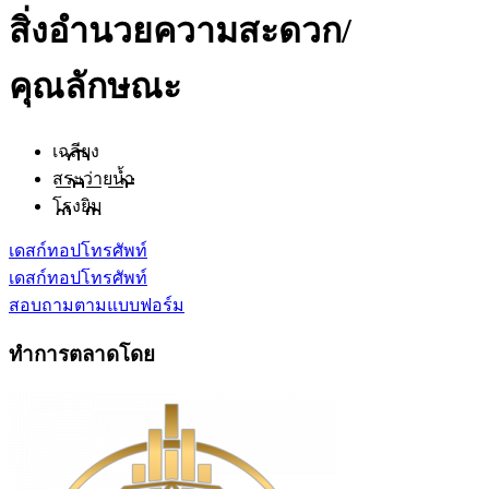
สิ่งอำนวยความสะดวก/
คุณลักษณะ
เฉลียง
สระว่ายน้ำ
โรงยิม
เดสก์ทอป
โทรศัพท์
เดสก์ทอป
โทรศัพท์
สอบถามตามแบบฟอร์ม
ทำการตลาดโดย