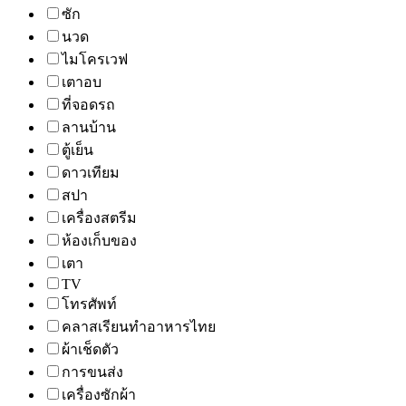
ซัก
นวด
ไมโครเวฟ
เตาอบ
ที่จอดรถ
ลานบ้าน
ตู้เย็น
ดาวเทียม
สปา
เครื่องสตรีม
ห้องเก็บของ
เตา
TV
โทรศัพท์
คลาสเรียนทำอาหารไทย
ผ้าเช็ดตัว
การขนส่ง
เครื่องซักผ้า