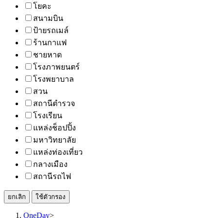
โยคะ
สนามบิน
ป้ายรถเมล์
ร้านกาแฟ
ชายหาด
โรงภาพยนตร์
โรงพยาบาล
สวน
สถานีตำรวจ
โรงเรียน
แหล่งช็อปปิ้ง
มหาวิทยาลัย
แหล่งท่องเที่ยว
กลางเมือง
สถานีรถไฟ
ยกเลิก
ใช้ตัวกรอง
OneDay
>