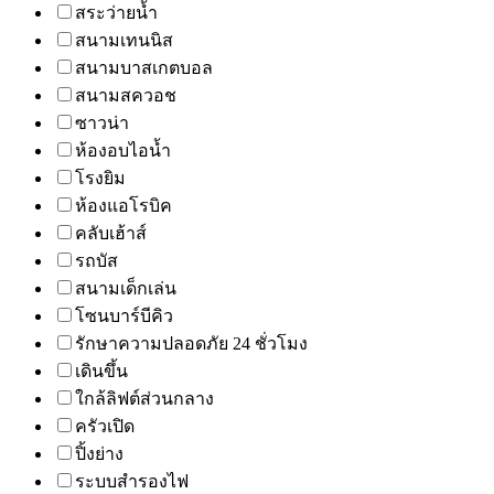
สระว่ายน้ำ
สนามเทนนิส
สนามบาสเกตบอล
สนามสควอช
ซาวน่า
ห้องอบไอน้ำ
โรงยิม
ห้องแอโรบิค
คลับเฮ้าส์
รถบัส
สนามเด็กเล่น
โซนบาร์บีคิว
รักษาความปลอดภัย 24 ชั่วโมง
เดินขึ้น
ใกล้ลิฟต์ส่วนกลาง
ครัวเปิด
ปิ้งย่าง
ระบบสำรองไฟ