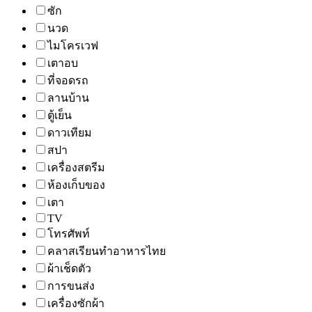
ซัก
นวด
ไมโครเวฟ
เตาอบ
ที่จอดรถ
ลานบ้าน
ตู้เย็น
ดาวเทียม
สปา
เครื่องสตรีม
ห้องเก็บของ
เตา
TV
โทรศัพท์
คลาสเรียนทำอาหารไทย
ผ้าเช็ดตัว
การขนส่ง
เครื่องซักผ้า