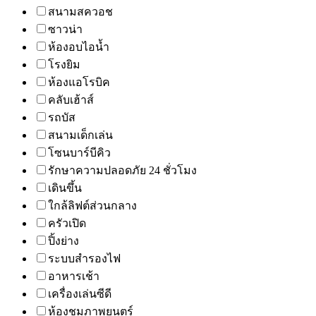
สนามสควอช
ซาวน่า
ห้องอบไอน้ำ
โรงยิม
ห้องแอโรบิค
คลับเฮ้าส์
รถบัส
สนามเด็กเล่น
โซนบาร์บีคิว
รักษาความปลอดภัย 24 ชั่วโมง
เดินขึ้น
ใกล้ลิฟต์ส่วนกลาง
ครัวเปิด
ปิ้งย่าง
ระบบสำรองไฟ
อาหารเช้า
เครื่องเล่นซีดี
ห้องชมภาพยนตร์