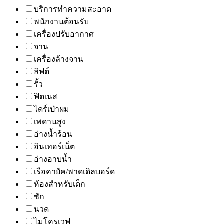
บริการทำความสะอาด
พนักงานต้อนรับ
เครื่องปรับอากาศ
จาน
เครื่องล้างจาน
ลิฟต์
รั้ว
ฟิตเนส
ไดร์เป่าผม
เพดานสูง
อ่างน้ำร้อน
อินเทอร์เน็ต
อ่างอาบน้ำ
เรือคายัค/พาดเดิลบอร์ด
ห้องสำหรับเด็ก
ซัก
นวด
ไมโครเวฟ