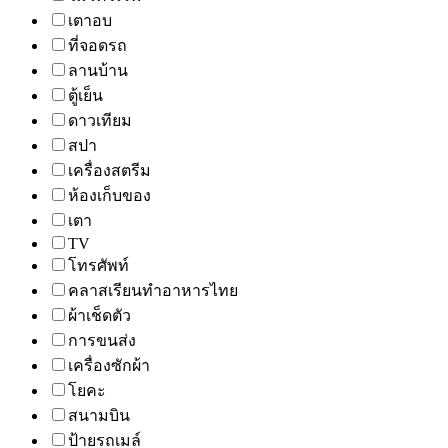
เตาอบ
ที่จอดรถ
ลานบ้าน
ตู้เย็น
ดาวเทียม
สปา
เครื่องสตรีม
ห้องเก็บของ
เตา
TV
โทรศัพท์
คลาสเรียนทำอาหารไทย
ผ้าเช็ดตัว
การขนส่ง
เครื่องซักผ้า
โยคะ
สนามบิน
ป้ายรถเมล์