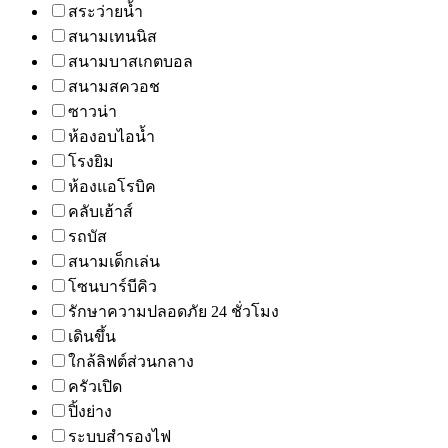
สระว่ายน้ำ
สนามเทนนิส
สนามบาสเกตบอล
สนามสควอช
ซาวน่า
ห้องอบไอน้ำ
โรงยิม
ห้องแอโรบิค
คลับเฮ้าส์
รถบัส
สนามเด็กเล่น
โซนบาร์บีคิว
รักษาความปลอดภัย 24 ชั่วโมง
เดินขึ้น
ใกล้ลิฟต์ส่วนกลาง
ครัวเปิด
ปิ้งย่าง
ระบบสำรองไฟ