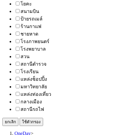
โยคะ
สนามบิน
ป้ายรถเมล์
ร้านกาแฟ
ชายหาด
โรงภาพยนตร์
โรงพยาบาล
สวน
สถานีตำรวจ
โรงเรียน
แหล่งช็อปปิ้ง
มหาวิทยาลัย
แหล่งท่องเที่ยว
กลางเมือง
สถานีรถไฟ
ยกเลิก
ใช้ตัวกรอง
OneDay
>