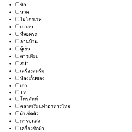
ซัก
นวด
ไมโครเวฟ
เตาอบ
ที่จอดรถ
ลานบ้าน
ตู้เย็น
ดาวเทียม
สปา
เครื่องสตรีม
ห้องเก็บของ
เตา
TV
โทรศัพท์
คลาสเรียนทำอาหารไทย
ผ้าเช็ดตัว
การขนส่ง
เครื่องซักผ้า