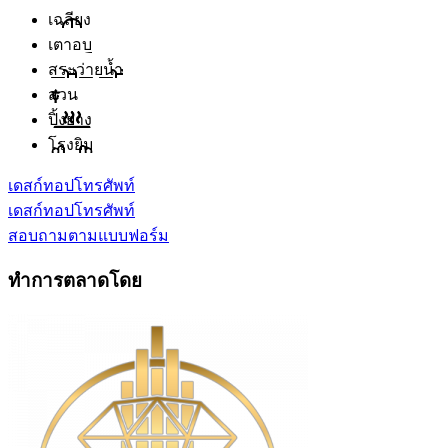
เฉลียง
เตาอบ
สระว่ายน้ำ
สวน
ปิ้งย่าง
โรงยิม
เดสก์ทอป
โทรศัพท์
เดสก์ทอป
โทรศัพท์
สอบถามตามแบบฟอร์ม
ทำการตลาดโดย