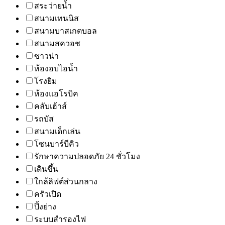
สระว่ายน้ำ
สนามเทนนิส
สนามบาสเกตบอล
สนามสควอช
ซาวน่า
ห้องอบไอน้ำ
โรงยิม
ห้องแอโรบิค
คลับเฮ้าส์
รถบัส
สนามเด็กเล่น
โซนบาร์บีคิว
รักษาความปลอดภัย 24 ชั่วโมง
เดินขึ้น
ใกล้ลิฟต์ส่วนกลาง
ครัวเปิด
ปิ้งย่าง
ระบบสำรองไฟ