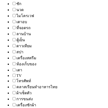
ซัก
นวด
ไมโครเวฟ
เตาอบ
ที่จอดรถ
ลานบ้าน
ตู้เย็น
ดาวเทียม
สปา
เครื่องสตรีม
ห้องเก็บของ
เตา
TV
โทรศัพท์
คลาสเรียนทำอาหารไทย
ผ้าเช็ดตัว
การขนส่ง
เครื่องซักผ้า