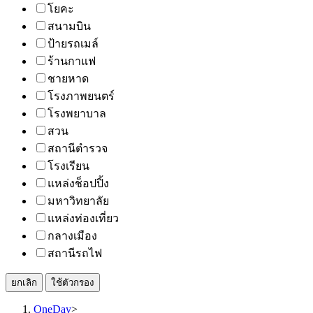
โยคะ
สนามบิน
ป้ายรถเมล์
ร้านกาแฟ
ชายหาด
โรงภาพยนตร์
โรงพยาบาล
สวน
สถานีตำรวจ
โรงเรียน
แหล่งช็อปปิ้ง
มหาวิทยาลัย
แหล่งท่องเที่ยว
กลางเมือง
สถานีรถไฟ
ยกเลิก
ใช้ตัวกรอง
OneDay
>