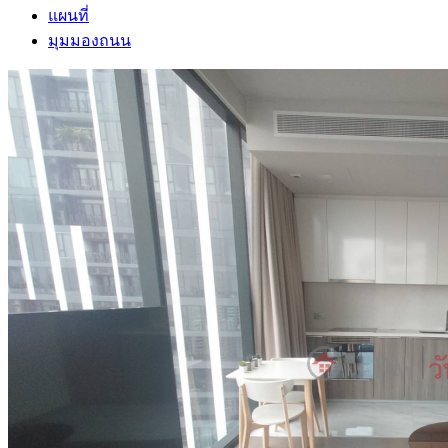
แผนที่
มุมมองถนน