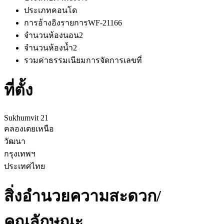
ประเภท
คอนโด
การอ้างอิงรายการ
WF-21166
จำนวนห้องนอน
2
จำนวนห้องน้ำ
2
รวมค่าธรรมเนียมการจัดการ
เลขที่
ที่ตั้ง
Sukhumvit 21
คลองเตยเหนือ
วัฒนา
กรุงเทพฯ
ประเทศไทย
สิ่งอำนวยความสะดวก/
คุณลักษณะ