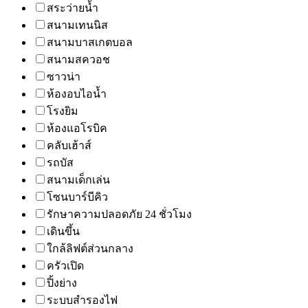
สระว่ายน้ำ
สนามเทนนิส
สนามบาสเกตบอล
สนามสควอช
ซาวน่า
ห้องอบไอน้ำ
โรงยิม
ห้องแอโรบิค
คลับเฮ้าส์
รถบัส
สนามเด็กเล่น
โซนบาร์บีคิว
รักษาความปลอดภัย 24 ชั่วโมง
เดินขึ้น
ใกล้ลิฟต์ส่วนกลาง
ครัวเปิด
ปิ้งย่าง
ระบบสำรองไฟ