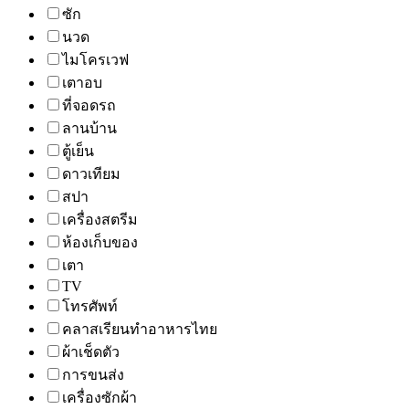
ซัก
นวด
ไมโครเวฟ
เตาอบ
ที่จอดรถ
ลานบ้าน
ตู้เย็น
ดาวเทียม
สปา
เครื่องสตรีม
ห้องเก็บของ
เตา
TV
โทรศัพท์
คลาสเรียนทำอาหารไทย
ผ้าเช็ดตัว
การขนส่ง
เครื่องซักผ้า