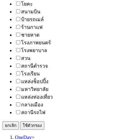
โยคะ
สนามบิน
ป้ายรถเมล์
ร้านกาแฟ
ชายหาด
โรงภาพยนตร์
โรงพยาบาล
สวน
สถานีตำรวจ
โรงเรียน
แหล่งช็อปปิ้ง
มหาวิทยาลัย
แหล่งท่องเที่ยว
กลางเมือง
สถานีรถไฟ
ยกเลิก
ใช้ตัวกรอง
OneDay
>